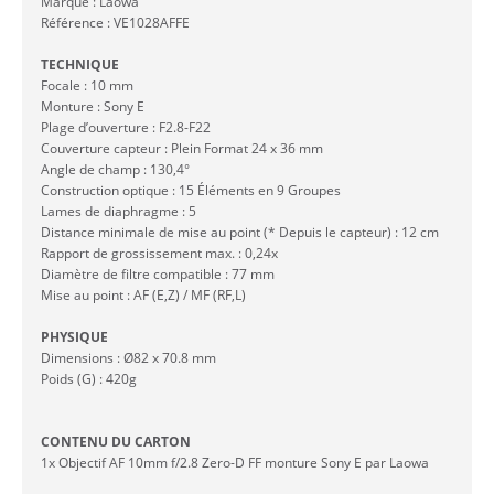
Marque : Laowa
Référence : VE1028AFFE
TECHNIQUE
Focale : 10 mm
Monture : Sony E
Plage d’ouverture : F2.8-F22
Couverture capteur : Plein Format 24 x 36 mm
Angle de champ : 130,4°
Construction optique : 15 Éléments en 9 Groupes
Lames de diaphragme : 5
Distance minimale de mise au point (* Depuis le capteur) : 12 cm
Rapport de grossissement max. : 0,24x
Diamètre de filtre compatible : 77 mm
Mise au point : AF (E,Z) / MF (RF,L)
PHYSIQUE
Dimensions : Ø82 x 70.8 mm
Poids (G) : 420g
CONTENU DU CARTON
1x Objectif AF 10mm f/2.8 Zero-D FF monture Sony E par Laowa