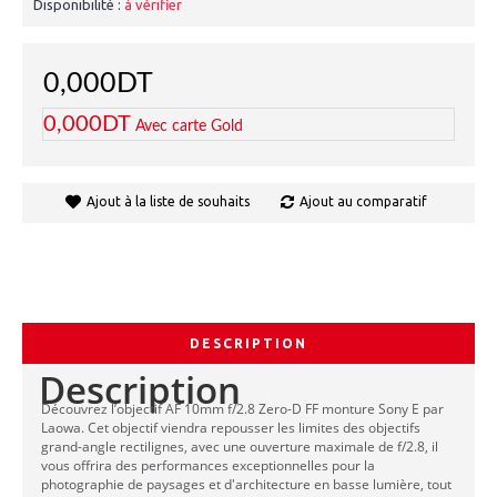
Disponibilité :
à vérifier
0,000DT
0,000DT
Avec carte Gold
Ajout à la liste de souhaits
Ajout au comparatif
DESCRIPTION
Description
Découvrez l’objectif AF 10mm f/2.8 Zero-D FF monture Sony E par
Laowa. Cet objectif viendra repousser les limites des objectifs
grand-angle rectilignes, avec une ouverture maximale de f/2.8, il
vous offrira des performances exceptionnelles pour la
photographie de paysages et d'architecture en basse lumière, tout