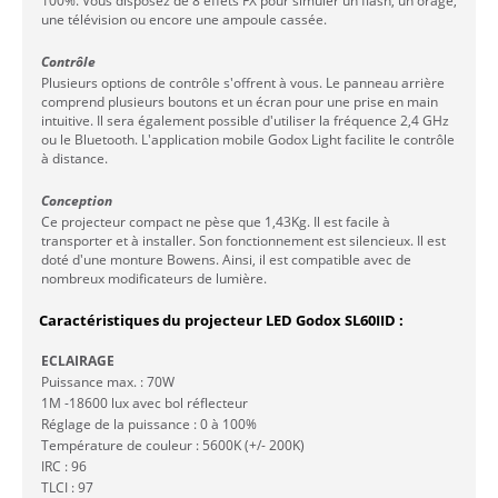
100%. Vous disposez de 8 effets FX pour simuler un flash, un orage,
une télévision ou encore une ampoule cassée.
Contrôle
Plusieurs options de contrôle s'offrent à vous. Le panneau arrière
comprend plusieurs boutons et un écran pour une prise en main
intuitive. Il sera également possible d'utiliser la fréquence 2,4 GHz
ou le Bluetooth. L'application mobile Godox Light facilite le contrôle
à distance.
Conception
Ce projecteur compact ne pèse que 1,43Kg. Il est facile à
transporter et à installer. Son fonctionnement est silencieux. Il est
doté d'une monture Bowens. Ainsi, il est compatible avec de
nombreux modificateurs de lumière.
Caractéristiques du projecteur LED Godox SL60IID :
ECLAIRAGE
Puissance max. : 70W
1M -18600 lux avec bol réflecteur
Réglage de la puissance : 0 à 100%
Température de couleur : 5600K (+/- 200K)
IRC : 96
TLCI : 97