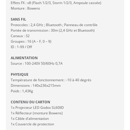
Effets FX : x8 (Flash 1/2/3, Storm 1/2/3, Ampoule cassée)
Monture : Bowens
SANS FIL
Protocoles : 2,4 GHz ; Bluetooth ; Panneau de contrôle
Portée de transmission : 30m (2,4 GHz et Bluetooth)
Canaux : 32
Groupes : 16 (A – F, 0 – 9)
ID : 1-99 / Off
ALIMENTATION
Source : 100-240V 50/60Hz 0,7A
PHYSIQUE
Température de fonctionnement : -10 à 40 degrés
Dimensions : 140x236x215mm
Poids : 1,43Kg
CONTENU DU CARTON
1x Projecteur LED Godox SL60IID
1x Réflecteur (monture Bowens)
1x Câble d'alimentation
1x Couvercle de protection