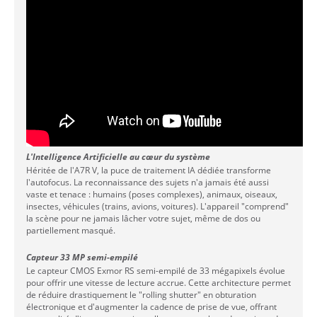
L'Intelligence Artificielle au cœur du système
Héritée de l'A7R V, la puce de traitement IA dédiée transforme
l'autofocus. La reconnaissance des sujets n'a jamais été aussi
vaste et tenace : humains (poses complexes), animaux, oiseaux,
insectes, véhicules (trains, avions, voitures). L'appareil "comprend"
la scène pour ne jamais lâcher votre sujet, même de dos ou
partiellement masqué.
Capteur 33 MP semi-empilé
Le capteur CMOS Exmor RS semi-empilé de 33 mégapixels évolue
pour offrir une vitesse de lecture accrue. Cette architecture permet
de réduire drastiquement le "rolling shutter" en obturation
électronique et d'augmenter la cadence de prise de vue, offrant