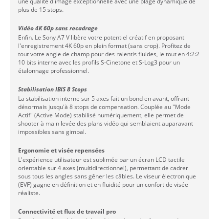
une qualité d'image exceptionnelle avec une plage dynamique de
plus de 15 stops.
Vidéo 4K 60p sans recadrage
Enfin. Le Sony A7 V libère votre potentiel créatif en proposant
l'enregistrement 4K 60p en plein format (sans crop). Profitez de
tout votre angle de champ pour des ralentis fluides, le tout en 4:2:2
10 bits interne avec les profils S-Cinetone et S-Log3 pour un
étalonnage professionnel.
Stabilisation IBIS 8 Stops
La stabilisation interne sur 5 axes fait un bond en avant, offrant
désormais jusqu'à 8 stops de compensation. Couplée au "Mode
Actif" (Active Mode) stabilisé numériquement, elle permet de
shooter à main levée des plans vidéo qui semblaient auparavant
impossibles sans gimbal.
Ergonomie et visée repensées
L'expérience utilisateur est sublimée par un écran LCD tactile
orientable sur 4 axes (multidirectionnel), permettant de cadrer
sous tous les angles sans gêner les câbles. Le viseur électronique
(EVF) gagne en définition et en fluidité pour un confort de visée
réaliste.
Connectivité et flux de travail pro