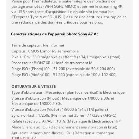
Pensé pour l'immédiateté, le boîtier intègre des fonctions de
partage avancées (Wi-Fi 5GHz MIMO) et permet le streaming 4K
via USB sans carte d'acquisition. Le double slot (compatible
CFexpress Type A et SD UHS-II) assure une écriture ultra-rapide et
une redondance des données critiques pour les pros.
Caractéristiques de l'appareil photo Sony A7 V :
Taille de capteur : Plein format
Capteur : CMOS Exmor RS semi-empilé
Pixels : Env. 33,0 mégapixels (effectifs) / 34,1 mégapixels (total)
Processeur : BIONZ XR + Unité de traitement IA
Plage ISO : (Photo)100 – 51 200 (extensible de 50 à 204 800)
Plage ISO : (Vidéo)100 – 51 200 (extensible de 100 à 102 400)
OBTURATEUR & VITESSE
Type d'obturateur : Mécanique (plan focal vertical) & Électronique
Vitesse d'obturation (Photo) : Mécanique de 1/8000 à 30s et
Électronique de 1/8000 à 30s
Vitesse d'obturation (Vidéo) : 1/8000 à 1/4 s (1/3 paliers)
Synchro Flash : 1/250s (Plein format 35mm) / 1/320 s (APS-C)
Rafale (avec suivi AF/AE) : 10 i/s (Mécanique & Électronique Hi+)
Mode Silencieux : Oui (Déclenchement sans vibration ni bruit)
Anti-scintillement (Anti-flicker) : Oui (Détection automatique
100Hz/120Hz)