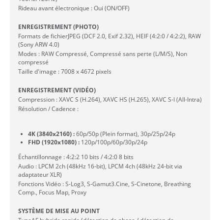
Rideau avant électronique : Oui (ON/OFF)
ENREGISTREMENT (PHOTO)
Formats de fichierJPEG (DCF 2.0, Exif 2.32), HEIF (4:2:0 / 4:2:2), RAW
(Sony ARW 4.0)
Modes : RAW Compressé, Compressé sans perte (L/M/S), Non
compressé
Taille d'image : 7008 x 4672 pixels
ENREGISTREMENT (VIDÉO)
Compression : XAVC S (H.264), XAVC HS (H.265), XAVC S-I (All-Intra)
Résolution / Cadence :
4K (3840x2160) :
60p/50p (Plein format), 30p/25p/24p
FHD (1920x1080) :
120p/100p/60p/30p/24p
Échantillonnage : 4:2:2 10 bits / 4:2:0 8 bits
Audio : LPCM 2ch (48kHz 16-bit), LPCM 4ch (48kHz 24-bit via
adaptateur XLR)
Fonctions Vidéo : S-Log3, S-Gamut3.Cine, S-Cinetone, Breathing
Comp., Focus Map, Proxy
SYSTÈME DE MISE AU POINT