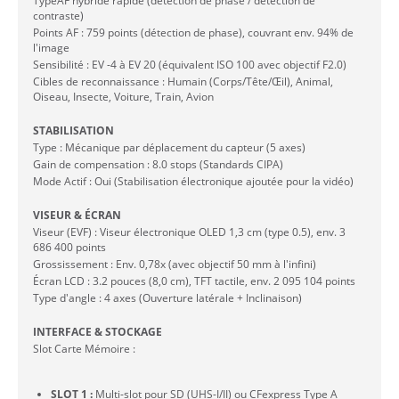
TypeAF hybride rapide (détection de phase / détection de
contraste)
Points AF : 759 points (détection de phase), couvrant env. 94% de
l'image
Sensibilité : EV -4 à EV 20 (équivalent ISO 100 avec objectif F2.0)
Cibles de reconnaissance : Humain (Corps/Tête/Œil), Animal,
Oiseau, Insecte, Voiture, Train, Avion
STABILISATION
Type : Mécanique par déplacement du capteur (5 axes)
Gain de compensation : 8.0 stops (Standards CIPA)
Mode Actif : Oui (Stabilisation électronique ajoutée pour la vidéo)
VISEUR & ÉCRAN
Viseur (EVF) : Viseur électronique OLED 1,3 cm (type 0.5), env. 3
686 400 points
Grossissement : Env. 0,78x (avec objectif 50 mm à l'infini)
Écran LCD : 3.2 pouces (8,0 cm), TFT tactile, env. 2 095 104 points
Type d'angle : 4 axes (Ouverture latérale + Inclinaison)
INTERFACE & STOCKAGE
Slot Carte Mémoire :
SLOT 1 :
Multi-slot pour SD (UHS-I/II) ou CFexpress Type A