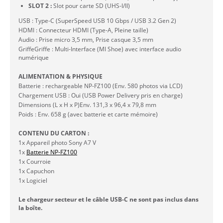
SLOT 2 :
Slot pour carte SD (UHS-I/II)
USB : Type-C (SuperSpeed USB 10 Gbps / USB 3.2 Gen 2)
HDMI : Connecteur HDMI (Type-A, Pleine taille)
Audio : Prise micro 3,5 mm, Prise casque 3,5 mm
GriffeGriffe : Multi-Interface (MI Shoe) avec interface audio
numérique
ALIMENTATION & PHYSIQUE
Batterie : rechargeable NP-FZ100 (Env. 580 photos via LCD)
Chargement USB : Oui (USB Power Delivery pris en charge)
Dimensions (L x H x P)Env. 131,3 x 96,4 x 79,8 mm
Poids : Env. 658 g (avec batterie et carte mémoire)
CONTENU DU CARTON :
1x Appareil photo Sony A7 V
1x
Batterie NP-FZ100
1x Courroie
1x Capuchon
1x Logiciel
Le chargeur secteur et le câble USB-C ne sont pas inclus dans
la boîte.