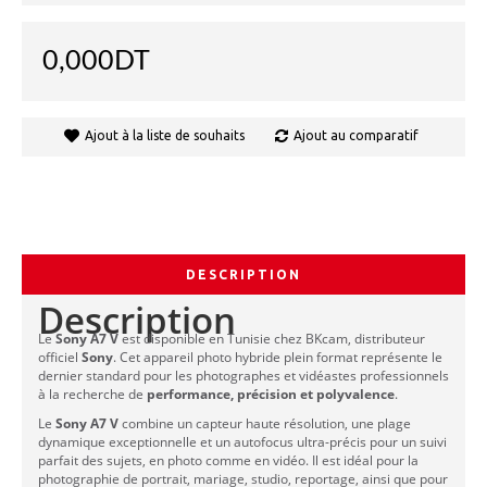
0,000DT
Ajout à la liste de souhaits
Ajout au comparatif
DESCRIPTION
Description
Le
Sony A7 V
est disponible en Tunisie chez BKcam, distributeur
officiel
Sony
. Cet appareil photo hybride plein format représente le
dernier standard pour les photographes et vidéastes professionnels
à la recherche de
performance, précision et polyvalence
.
Le
Sony A7 V
combine un capteur haute résolution, une plage
dynamique exceptionnelle et un autofocus ultra-précis pour un suivi
parfait des sujets, en photo comme en vidéo. Il est idéal pour la
photographie de portrait, mariage, studio, reportage, ainsi que pour