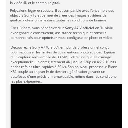
la vidéo 4K et le contenu digital.
Polyvalent, léger et robuste, il est compatible avec l’ensemble des
objectifs Sony FE et permet de créer des images et vidéos de
qualité professionnelle dans toutes les conditions de lumière.
Chez BKcam, vous bénéficiez d’un
Sony A7 V officiel en Tunisie
,
avec garantie constructeur, assistance technique et conseils
personnalisés pour optimiser votre configuration photo et vidéo.
Découvrez le Sony A7 V, le boîtier hybride professionnel conçu
pour repousser les limites de vos créations photo et vidéo. Équipé
d'un capteur semi-empilé de 33 MP, il offre une qualité d'image
exceptionnelle, un enregistrement 4K jusqu'à 120p en 4:2:2 10 bits
et des rafales ultra-rapides à 30 i/s. Son nouveau processeur Bionz
XR2 couplé au chipset IA de dernière génération garantit un
autofocus d'une précision remarquable, même dans les conditions
les plus exigeantes.