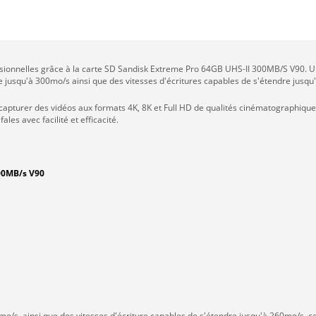
fessionnelles grâce à la carte SD Sandisk Extreme Pro 64GB UHS-II 300MB/S V90.
e jusqu'à 300mo/s ainsi que des vitesses d'écritures capables de s'étendre jusqu
apturer des vidéos aux formats 4K, 8K et Full HD de qualités cinématographique
es avec facilité et efficacité.
300MB/s V90
mo/s, ainsi que des vitesses d'écriture capables de s'étendre jusqu'à 260mo/s, 