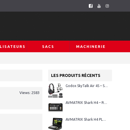
LISATEURS
SACS
MACHINERIE
LES PRODUITS RÉCENTS
Godox SkyTalk Air 4S – Système d’intercom sans fil Full-Duplex
Views: 2583
AVMATRIX Shark H4 – Régie vidéo HDMI 4 canaux
AVMATRIX Shark H4 PLUS – Régie vidéo HDMI 4 canaux