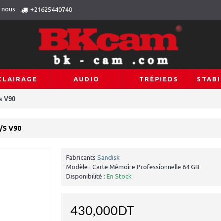
 nous
+21625440740
CLAIRAGE
AUDIO
TRÉPIEDS
STABI
s V90
/S V90
Fabricants
Sandisk
Modèle :
Carte Mémoire Professionnelle 64 GB
Disponibilité :
En Stock
430,000DT