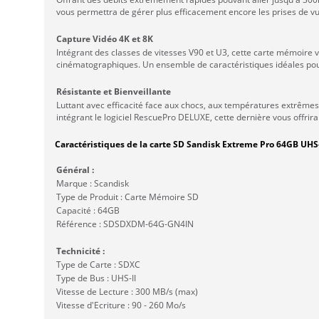
vous permettra de gérer plus efficacement encore les prises de vu
Capture Vidéo 4K et 8K
Intégrant des classes de vitesses V90 et U3, cette carte mémoire vou
cinématographiques. Un ensemble de caractéristiques idéales pour
Résistante et Bienveillante
Luttant avec efficacité face aux chocs, aux températures extrêmes,
intégrant le logiciel RescuePro DELUXE, cette dernière vous offrira
Caractéristiques de la carte SD Sandisk Extreme Pro 64GB UHS
Général :
Marque : Scandisk
Type de Produit : Carte Mémoire SD
Capacité : 64GB
Référence : SDSDXDM-64G-GN4IN
Technicité :
Type de Carte : SDXC
Type de Bus : UHS-II
Vitesse de Lecture : 300 MB/s (max)
Vitesse d'Ecriture : 90 - 260 Mo/s