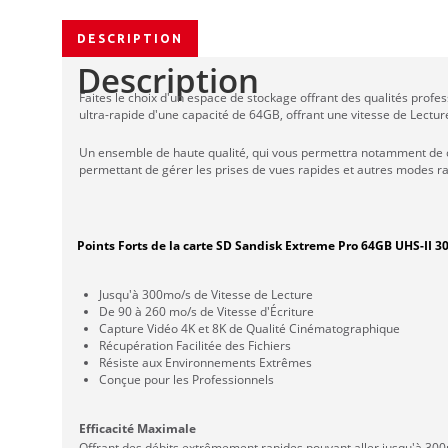
DESCRIPTION
Description
Faites le choix d'un espace de stockage offrant des qualités pro
ultra-rapide d'une capacité de 64GB, offrant une vitesse de Lectur
Un ensemble de haute qualité, qui vous permettra notamment de c
permettant de gérer les prises de vues rapides et autres modes rafal
Points Forts de la carte SD Sandisk Extreme Pro 64GB UHS-II 
Jusqu'à 300mo/s de Vitesse de Lecture
De 90 à 260 mo/s de Vitesse d'Écriture
Capture Vidéo 4K et 8K de Qualité Cinématographique
Récupération Facilitée des Fichiers
Résiste aux Environnements Extrêmes
Conçue pour les Professionnels
Efficacité Maximale
Offrant des débits extrêmement rapides pouvant aller jusqu'à 300