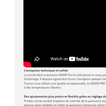
Conception technique et solide
La torche flash autonome AD600 Pro II a été pensé et conçu po
d'éclairage. Il dispose également d'une conception optique mi
Tout en vous offrant une qualité exceptionnelle, le AD600 PRO 
à des températures élevées.
Des ajustements plus précis et flexible grâce au réglage d
Profitez d'une variété d'options de contrôle de la puissance a
pourrez ainsi modeler et régler la puissance lumineuse selon