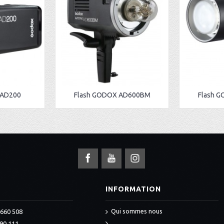
 AD200
Flash GODOX AD600BM
Flash 
S
INFORMATION
Qui sommes nous
 660 508
990 111