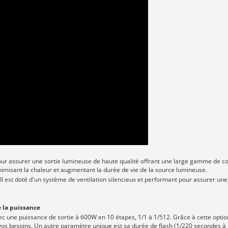
ur assurer une sortie lumineuse de haute qualité offrant une large gamme de cou
nimisant la chaleur et augmentant la durée de vie de la source lumineuse.
II est doté d'un système de ventilation silencieux et performant pour assurer une
e la puissance
vec une puissance de sortie à 600W en 10 étapes, 1/1 à 1/512. Grâce à cette optio
 vos besoins. Un autre paramètre unique est sa durée de flash (1/220 secondes à