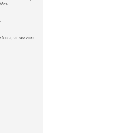
déos.
.
 cela, utilisez votre