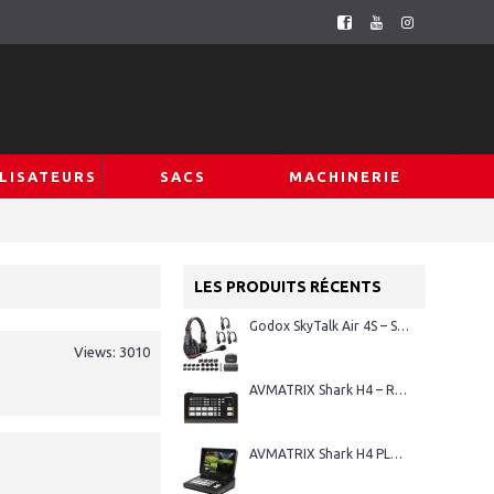
LISATEURS
SACS
MACHINERIE
LES PRODUITS RÉCENTS
Godox SkyTalk Air 4S – Système d’intercom sans fil Full-Duplex
Views: 3010
AVMATRIX Shark H4 – Régie vidéo HDMI 4 canaux
AVMATRIX Shark H4 PLUS – Régie vidéo HDMI 4 canaux