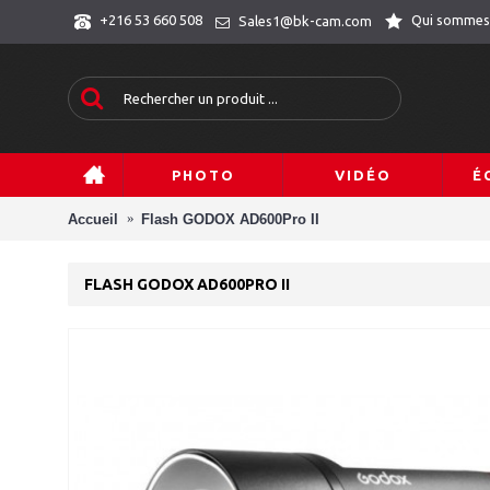
Qui sommes
+216 53 660 508
Sales1@bk-cam.com
PHOTO
VIDÉO
É
Accueil
Flash GODOX AD600Pro II
FLASH GODOX AD600PRO II