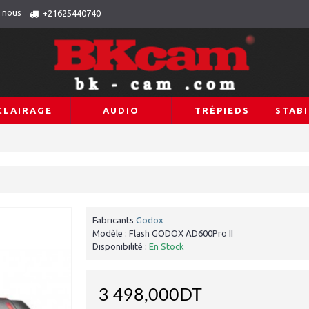
 nous
+21625440740
CLAIRAGE
AUDIO
TRÉPIEDS
STABI
Fabricants
Godox
Modèle :
Flash GODOX AD600Pro II
Disponibilité :
En Stock
3 498,000DT