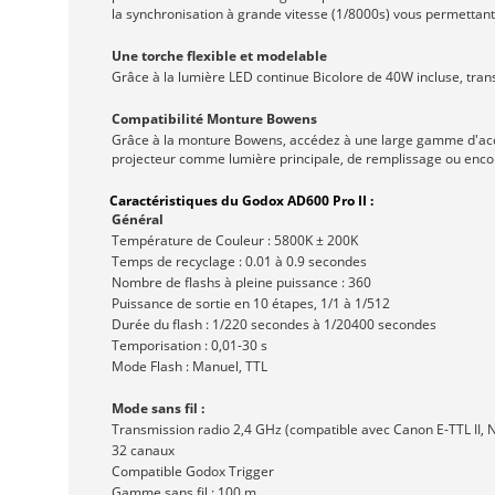
la synchronisation à grande vitesse (1/8000s) vous permettant
Une torche flexible et modelable
Grâce à la lumière LED continue Bicolore de 40W incluse, trans
Compatibilité Monture Bowens
Grâce à la monture Bowens, accédez à une large gamme d'access
projecteur comme lumière principale, de remplissage ou encor
Caractéristiques du Godox AD600 Pro II :
Général
Température de Couleur : 5800K ± 200K
Temps de recyclage : 0.01 à 0.9 secondes
Nombre de flashs à pleine puissance : 360
Puissance de sortie en 10 étapes, 1/1 à 1/512
Durée du flash : 1/220 secondes à 1/20400 secondes
Temporisation : 0,01-30 s
Mode Flash : Manuel, TTL
Mode sans fil :
Transmission radio 2,4 GHz (compatible avec Canon E-TTL II, Ni
32 canaux
Compatible Godox Trigger
Gamme sans fil : 100 m