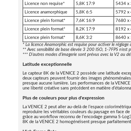
Licence non requise*
5,8K 17:9
5434 x
Licence anamorphique
5,8K 6:5
5792 x
Licence plein format*
7,6K 16:9
7680 x
Licence plein format*
8,2K 17:9
8192 x
Licence plein format*
8,6K 3:2
8640 x
* La licence Anamorphic est requise pour activer le réglage 
** Avec sensibilité de base élevée 3 200 ISO, 1-7FPS n’est p
*** D’autres modes d’imagerie sont prévus avec la V2 au d
Latitude exceptionnelle
Le capteur 8K de la VENICE 2 possède une latitude except
deux capteurs peuvent fournir des images phénoménales ave
presque aucune lumière. Les performances de la VENICE 
une liberté créative sans précédent en matière d’étalonn
Plus de couleurs pour plus d'expression
La VENICE 2 peut aller au-delà de l’espace colorimétriq
reproduire les véritables couleurs du paysage en face de 
grâce au workflow reconnu de l’encodage gamma S-Log3 d
8K de la VENICE 2 homogénéisent presque parfaitement le