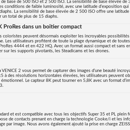
s de base de 500 ISO et 2 500 ISO. La sensibilité de base élevée de 
 conditions de faible luminosité, avec une latitude d’exposition qui
iaphs. La sensibilité de base élevée de 2 500 ISO offre une latitude
 un total de plus de 15 diaphs.
K ProRes dans un boîtier compact
s coloristes peuvent désormais exploiter les incroyables possibilités
. Les utilisateurs profitent de toute la plage dynamique et de toutes
 ProRes 4444 et en 422 HQ. Avec un format aussi compact et sans en
lier sur les supports pivotants, les Steadicams et les drones.
 la VENICE 2 vous permet de capturer des images d’une beauté incro
 à des résolutions horizontales élevées, les utilisateurs peuvent obt
ct émotionnel. Le capteur 8K peut tourner en 5,8K avec un format d’im
3.
dard et est compatible avec tous les objectifs Super 35 et PL plein fo
ose de contacts prenant en charge la technologie Cooke/i et les info
mage par image. Nous avons également ajouté la prise en charge ZEIS