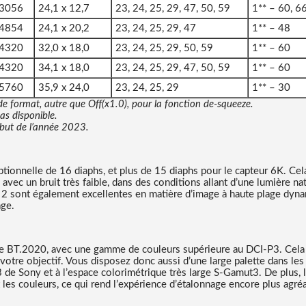
 3056
24,1 x 12,7
23, 24, 25, 29, 47, 50, 59
1** – 60, 66
 4854
24,1 x 20,2
23, 24, 25, 29, 47
1** – 48
 4320
32,0 x 18,0
23, 24, 25, 29, 50, 59
1** – 60
 4320
34,1 x 18,0
23, 24, 25, 29, 47, 50, 59
1** – 60
 5760
35,9 x 24,0
23, 24, 25, 29
1** – 30
de format, autre que Off(x1.0), pour la fonction de-squeeze.​
as disponible.
ébut de l’année 2023.
ionnelle de 16 diaphs, et plus de 15 diaphs pour le capteur 6K. Cela
c un bruit très faible, dans des conditions allant d’une lumière nat
2 sont également excellentes en matière d’image à haute plage dyn
age.
ue BT.2020, avec une gamme de couleurs supérieure au DCI-P3. Cela s
votre objectif. Vous disposez donc aussi d’une large palette dans les
e Sony et à l’espace colorimétrique très large S-Gamut3. De plus, l
s couleurs, ce qui rend l’expérience d’étalonnage encore plus agréa