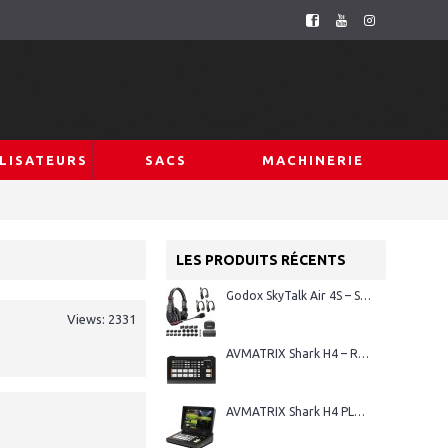
LISATEURS
SACS
MACHINERIE
LES PRODUITS RÉCENTS
Godox SkyTalk Air 4S – Système d’intercom sans fil Full-Duplex
Views: 2331
AVMATRIX Shark H4 – Régie vidéo HDMI 4 canaux
AVMATRIX Shark H4 PLUS – Régie vidéo HDMI 4 canaux