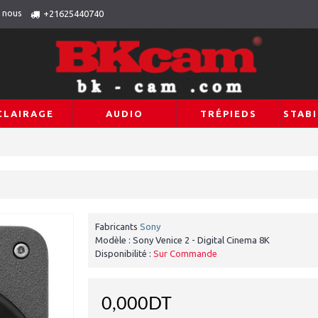
 nous
+21625440740
CLAIRAGE
AUDIO
TRÉPIEDS
STABI
Fabricants
Sony
Modèle :
Sony Venice 2 - Digital Cinema 8K
Disponibilité :
Sur Commande
0,000DT