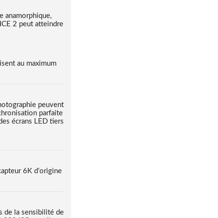
nce anamorphique,
ICE 2 peut atteindre
duisent au maximum
 photographie peuvent
hronisation parfaite
 des écrans LED tiers
capteur 6K d’origine
de la sensibilité de