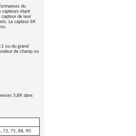
rformances du
 capteurs étant
e capteur de leur
els. Le capteur 6K
les.
9:1 ou du grand
ofondeur de champ ou
quences 5,8K dans
, 72, 75, 88, 90