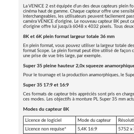
La VENICE 2 est équipée d’un des deux capteurs plein f
cinéma haut de gamme. Chaque capteur offre une sensibili
interchangeables, les utilisateurs peuvent facilement pass
caméra VENICE d’origine. Le nouveau capteur 8K peut ca
d’origine offre lui jusqu’à 6048 x 4032 pixels. Tous deu
8K et 6K plein format largeur totale 36 mm
En plein format, vous pouvez utiliser la largeur totale 
format Scope. Le plein format peut être utilisé de façon
une prise de vue très large, par exemple.​
Super 35 pleine hauteur 2,0x squeeze anamorphiqu
Pour le tournage et la production anamorphiques, le Supe
Super 35 17:9 et 16:9
Ces formats de capteur très appréciés sont pris en charg
ces modes. Les objectifs à monture PL Super 35 mm actue
Modes du capteur 8K
Licence de logiciel
Mode du capteur
Résolut
Licence non requise*
5,4K 16:9
5752 x