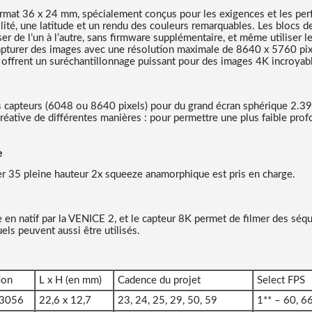
ormat 36 x 24 mm, spécialement conçus pour les exigences et les pe
té, une latitude et un rendu des couleurs remarquables. Les blocs de
er de l’un à l’autre, sans firmware supplémentaire, et même utiliser l
pturer des images avec une résolution maximale de 8640 x 5760 pix
x offrent un suréchantillonnage puissant pour des images 4K incroyab
des capteurs (6048 ou 8640 pixels) pour du grand écran sphérique 2.3
 créative de différentes manières : pour permettre une plus faible pr
e
r 35 pleine hauteur 2x squeeze anamorphique est pris en charge.​
e en natif par la VENICE 2, et le capteur 8K permet de filmer des sé
ls peuvent aussi être utilisés.
ion
L x H (en mm)
Cadence du projet
Select FPS
 3056
22,6 x 12,7
23, 24, 25, 29, 50, 59
1** – 60, 66