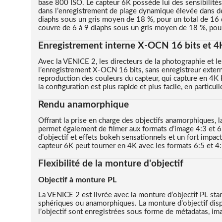
base 800 ISO. Le capteur 6K possède lui des sensibilité
dans l’enregistrement de plage dynamique élevée dans des
diaphs sous un gris moyen de 18 %, pour un total de 16 d
couvre de 6 à 9 diaphs sous un gris moyen de 18 %, pour
Enregistrement interne X-OCN 16 bits et 4
Avec la VENICE 2, les directeurs de la photographie et le
l’enregistrement X-OCN 16 bits, sans enregistreur externe
reproduction des couleurs du capteur, qui capture en 4K
la configuration est plus rapide et plus facile, en particu
Rendu anamorphique
Offrant la prise en charge des objectifs anamorphiques,
permet également de filmer aux formats d’image 4:3 et 6:5
d’objectif et effets bokeh sensationnels et un fort impa
capteur 6K peut tourner en 4K avec les formats 6:5 et 4:
Flexibilité de la monture d'objectif
Objectif à monture PL
La VENICE 2 est livrée avec la monture d’objectif PL stan
sphériques ou anamorphiques. La monture d’objectif disp
l’objectif sont enregistrées sous forme de métadatas, i