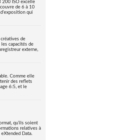
3 200 ISO excelle
 couvre de 6 à 10
 d’exposition qui
 créatives de
 les capacités de
registreur externe,
yable. Comme elle
enir des reflets
age 6:5, et le
rmat, qu’ils soient
rmations relatives à
S eXtended Data.