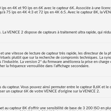
0 ips en 4K et 90 ips en 6K avec le capteur 6K. Associée à une lice
qu’à 75 ips en 4K 4:3 et 72 ips en 4K 6:5. Avec le capteur 8K, la VEN
ge. La VENICE 2 dispose de capteurs à traitement ultra rapide, qui ré
t une vitesse de lecture de capteur très rapide, les directeur de la
virtuels plutôt que sur la recherche de compromis techniques. La sync
l’industrie. La version 2* du firmware améliorera la prise en charge
her la fréquence verrouillée dans l’affichage secondaire.
 du capteur. Vous pouvez ainsi permuter entre le capteur 8,6K et le 
ser un capteur 6K de votre VENICE d’origine sur la VENICE 2.
au capteur 8K d’offrir une sensibilité de base de 3 200 ISO en plus 