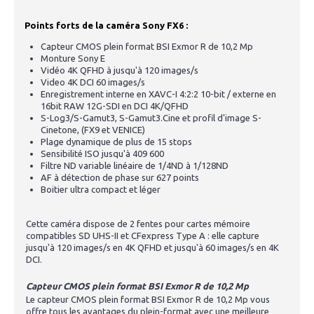
Points forts de la caméra Sony FX6 :
Capteur CMOS plein format BSI Exmor R de 10,2 Mp
Monture Sony E
Vidéo 4K QFHD à jusqu'à 120 images/s
Video 4K DCI 60 images/s
Enregistrement interne en XAVC-I 4:2:2 10-bit / externe en
16bit RAW 12G-SDI en DCI 4K/QFHD
S-Log3/S-Gamut3, S-Gamut3.Cine et profil d'image S-
Cinetone, (FX9 et VENICE)
Plage dynamique de plus de 15 stops
Sensibilité ISO jusqu'à 409 600
Filtre ND variable linéaire de 1/4ND à 1/128ND
AF à détection de phase sur 627 points
Boitier ultra compact et léger
Cette caméra dispose de 2 fentes pour cartes mémoire
compatibles SD UHS-II et CFexpress Type A : elle capture
jusqu'à 120 images/s en 4K QFHD et jusqu'à 60 images/s en 4K
DCI.
Capteur CMOS plein format BSI Exmor R de 10,2 Mp
Le capteur CMOS plein format BSI Exmor R de 10,2 Mp vous
offre tous les avantages du plein-format avec une meilleure