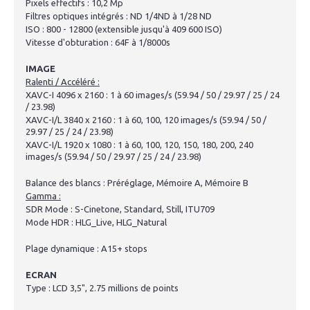
Pixels effectifs : 10,2 Mp
Filtres optiques intégrés : ND 1/4ND à 1/28 ND
ISO : 800 - 12800 (extensible jusqu'à 409 600 ISO)
Vitesse d'obturation : 64F à 1/8000s
IMAGE
Ralenti / Accéléré :
XAVC-I 4096 x 2160 : 1 à 60 images/s (59.94 / 50 / 29.97 / 25 / 24
/ 23.98)
XAVC-I/L 3840 x 2160 : 1 à 60, 100, 120 images/s (59.94 / 50 /
29.97 / 25 / 24 / 23.98)
XAVC-I/L 1920 x 1080 : 1 à 60, 100, 120, 150, 180, 200, 240
images/s (59.94 / 50 / 29.97 / 25 / 24 / 23.98)
Balance des blancs : Préréglage, Mémoire A, Mémoire B
Gamma :
SDR Mode : S-Cinetone, Standard, Still, ITU709
Mode HDR : HLG_Live, HLG_Natural
Plage dynamique : A15+ stops
ECRAN
Type : LCD 3,5", 2.75 millions de points