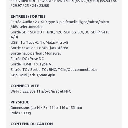
Flux Vidéo SDI : 12G-SDI - RAW 16bits (4K DCI/QFHD) (59.94 / 50
/ 29.97 / 25 / 24 / 23.98)
ENTREES/SORTIES
Entrée Audio : 2 x XLR type 3-pin femelle, ligne/micro/micro
/48V sélectionnable
Sortie SDI : SDI OUT : BNC, 12G-SDI, 6G-SDI, 3G-SDI (niveau
A/B)
USB : 1 x Type-C, 1 x Multi/Micro-B
Sortie casque : 1 x Mini-jack stéréo
Sortie haut-parleur : Monaural
Entrée DC : Prise DC
Sortie HDMI : 1 x Type A
Entrée TC / Sortie TC : BNC, TC In/Out commutables
Grip : Mini-jack 3,5mm 4pin
CONNECTIVITE
Wi-Fi : IEEE 802.11 a/b/g/n/ac et NFC
PHYSIQUE
Dimensions (L x H x P) : 114 x 116 x 153 mm
Poids : 890g
CONTENU DU CARTON