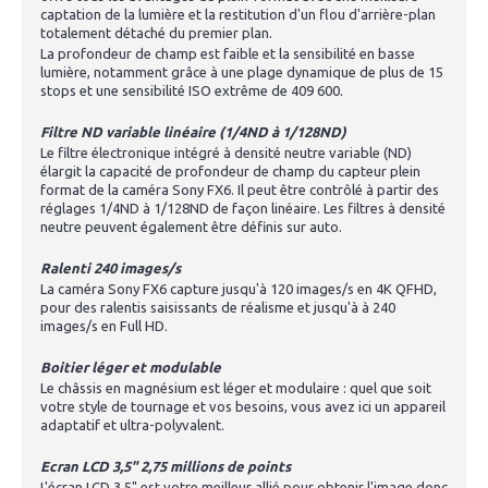
captation de la lumière et la restitution d'un flou d'arrière-plan
totalement détaché du premier plan.
La profondeur de champ est faible et la sensibilité en basse
lumière, notamment grâce à une plage dynamique de plus de 15
stops et une sensibilité ISO extrême de 409 600.
Filtre ND variable linéaire (1/4ND à 1/128ND)
Le filtre électronique intégré à densité neutre variable (ND)
élargit la capacité de profondeur de champ du capteur plein
format de la caméra Sony FX6. Il peut être contrôlé à partir des
réglages 1/4ND à 1/128ND de façon linéaire. Les filtres à densité
neutre peuvent également être définis sur auto.
Ralenti 240 images/s
La caméra Sony FX6 capture jusqu'à 120 images/s en 4K QFHD,
pour des ralentis saisissants de réalisme et jusqu'à à 240
images/s en Full HD.
Boitier léger et modulable
Le châssis en magnésium est léger et modulaire : quel que soit
votre style de tournage et vos besoins, vous avez ici un appareil
adaptatif et ultra-polyvalent.
Ecran LCD 3,5" 2,75 millions de points
L'écran LCD 3,5" est votre meilleur allié pour obtenir l'image donc