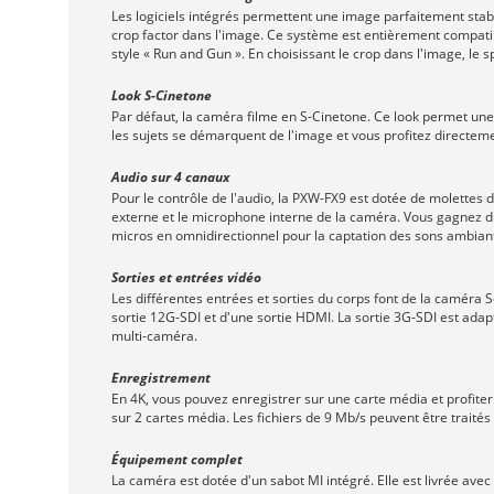
Les logiciels intégrés permettent une image parfaitement stabil
crop factor dans l'image. Ce système est entièrement compatib
style « Run and Gun ». En choisissant le crop dans l'image, le s
Look S-Cinetone
Par défaut, la caméra filme en S-Cinetone. Ce look permet une 
les sujets se démarquent de l'image et vous profitez directem
Audio sur 4 canaux
Pour le contrôle de l'audio, la PXW-FX9 est dotée de molette
externe et le microphone interne de la caméra. Vous gagnez du
micros en omnidirectionnel pour la captation des sons ambiants
Sorties et entrées vidéo
Les différentes entrées et sorties du corps font de la caméra 
sortie 12G-SDI et d'une sortie HDMI. La sortie 3G-SDI est adapt
multi-caméra.
Enregistrement
En 4K, vous pouvez enregistrer sur une carte média et profit
sur 2 cartes média. Les fichiers de 9 Mb/s peuvent être traités
Équipement complet
La caméra est dotée d'un sabot MI intégré. Elle est livrée ave