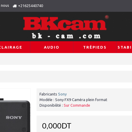
 nous
+21625440740
CLAIRAGE
AUDIO
TRÉPIEDS
STABI
Fabricants
Sony
Modèle :
Sony FX9 Caméra plein format
Disponibilité :
Sur Commande
0,000DT