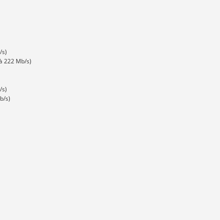
/s)
 à 222 Mb/s)
/s)
b/s)