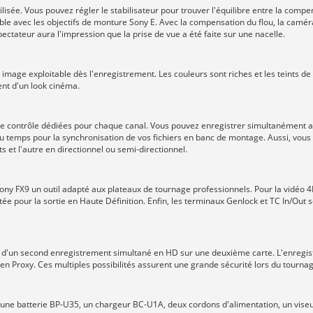
isée. Vous pouvez régler le stabilisateur pour trouver l'équilibre entre la compen
le avec les objectifs de monture Sony E. Avec la compensation du flou, la camér
pectateur aura l'impression que la prise de vue a été faite sur une nacelle.
image exploitable dès l'enregistrement. Les couleurs sont riches et les teints de 
ent d'un look cinéma.
s de contrôle dédiées pour chaque canal. Vous pouvez enregistrer simultanément
 temps pour la synchronisation de vos fichiers en banc de montage. Aussi, vous p
 et l'autre en directionnel ou semi-directionnel.
Sony FX9 un outil adapté aux plateaux de tournage professionnels. Pour la vidéo 
ée pour la sortie en Haute Définition. Enfin, les terminaux Genlock et TC In/Out s
er d'un second enregistrement simultané en HD sur une deuxième carte. L'enregis
 en Proxy. Ces multiples possibilités assurent une grande sécurité lors du tournag
c une batterie BP-U35, un chargeur BC-U1A, deux cordons d'alimentation, un viseu