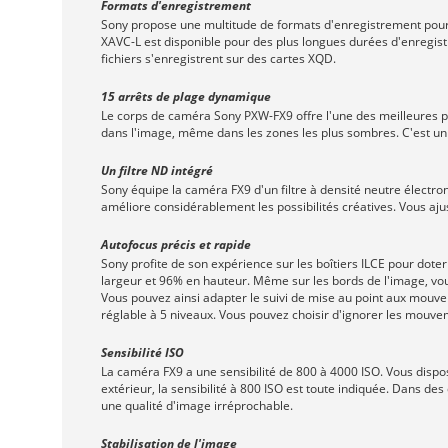
Formats d'enregistrement
Sony propose une multitude de formats d'enregistrement pour u
XAVC-L est disponible pour des plus longues durées d'enregistr
fichiers s'enregistrent sur des cartes XQD.
15 arrêts de plage dynamique
Le corps de caméra Sony PXW-FX9 offre l'une des meilleures
dans l'image, même dans les zones les plus sombres. C'est un 
Un filtre ND intégré
Sony équipe la caméra FX9 d'un filtre à densité neutre électron
améliore considérablement les possibilités créatives. Vous ajus
Autofocus précis et rapide
Sony profite de son expérience sur les boîtiers ILCE pour dote
largeur et 96% en hauteur. Même sur les bords de l'image, vous 
Vous pouvez ainsi adapter le suivi de mise au point aux mouveme
réglable à 5 niveaux. Vous pouvez choisir d'ignorer les mouvem
Sensibilité ISO
La caméra FX9 a une sensibilité de 800 à 4000 ISO. Vous dispo
extérieur, la sensibilité à 800 ISO est toute indiquée. Dans de
une qualité d'image irréprochable.
Stabilisation de l'image