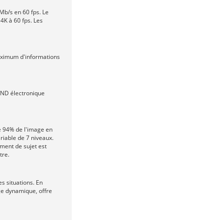
Mb/s en 60 fps. Le
4K à 60 fps. Les
aximum d'informations
e ND électronique
re 94% de l'image en
riable de 7 niveaux.
ement de sujet est
tre.
s situations. En
age dynamique, offre