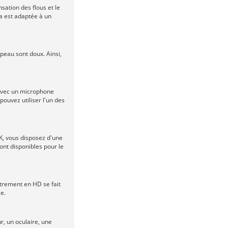
sation des flous et le
a est adaptée à un
peau sont doux. Ainsi,
 avec un microphone
ouvez utiliser l'un des
4K, vous disposez d'une
ont disponibles pour le
trement en HD se fait
e.
r, un oculaire, une