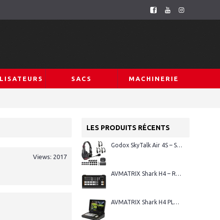
LISATEURS
SACS
MACHINERIE
LES PRODUITS RÉCENTS
Godox SkyTalk Air 4S – Système d’intercom sans fil Full-Duplex
Views: 2017
AVMATRIX Shark H4 – Régie vidéo HDMI 4 canaux
AVMATRIX Shark H4 PLUS – Régie vidéo HDMI 4 canaux