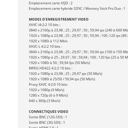
Emplacement carte XQD : 2
Emplacement carte hybride SDXC / Memory Stick Pro Duo : 1
MODES D'ENREGISTREMENT VIDEO
XAVC-I4:2:2 10 bits :
3840 x 2160p à 23,98 ; 25 ; 29,97 ; 50 ; 59,94 ips (240 à 600 Mb
1920 x 1080p à 23,98 ; 25 ; 29,97 ; 50 ; 59,94 ; 100 ;120 ips (89
1920 x 1080i à 112 Mb/s
XAVC-L 4:2:2 10 bits :
3840 x 2160p à 23,98 ; 25 ; 29,97 ; 50 ; 59,94 ips (100 à 150 Mb
1920 x 1080p à 25 ; 29,97 ; 50 ; 59,94 ; 100 ; 120 fps (25 à 50 M
1920 x 1080i à 50 ; 59,94 fps (50 Mb/s)
MPEG HD422 4:2:2 10 bits :
1920 x 1080p à 23,98 ; 25 ; 29,97 ips (50 Mb/s)
1920 x 1080i à 25/50 / 59,94 ips (50 Mb/s)
Proxy XAVC 4:2:0 10 bits:
1920 x 1080p (9 Mb/s)
1280 x 720p (6 à 9 Mb/s)
640 x 360p (3 Mo/s)
CONNECTIQUES VIDEO
Sortie BNC (12G-SDI) : 1
Sortie BNC (3G-SDI) : 1
Sortie HDMI 2.0 : 1