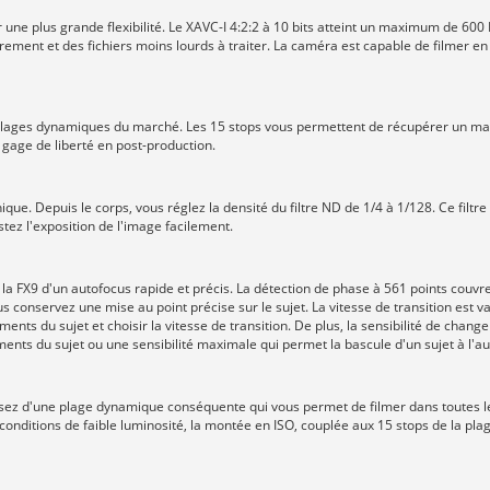
ne plus grande flexibilité. Le XAVC-I 4:2:2 à 10 bits atteint un maximum de 600 
ement et des fichiers moins lourds à traiter. La caméra est capable de filmer en 
 plages dynamiques du marché. Les 15 stops vous permettent de récupérer un m
gage de liberté en post-production.
ique. Depuis le corps, vous réglez la densité du filtre ND de 1/4 à 1/128. Ce filtr
tez l'exposition de l'image facilement.
r la FX9 d'un autofocus rapide et précis. La détection de phase à 561 points couv
conservez une mise au point précise sur le sujet. La vitesse de transition est va
nts du sujet et choisir la vitesse de transition. De plus, la sensibilité de chang
ents du sujet ou une sensibilité maximale qui permet la bascule d'un sujet à l'au
sez d'une plage dynamique conséquente qui vous permet de filmer dans toutes le
s conditions de faible luminosité, la montée en ISO, couplée aux 15 stops de la pl