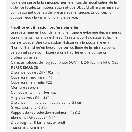
focale conserve la luminosité, même en cas de modification de la
distance focale. Le moteur automatique DDSSM offre une mise au
point automatique rapide, précise et silencieuse. La conception
optique réduit la variation d'angle de vue.
Fiabilité et utilisation professionnelles
Le revêtement en fluor de la lentille frontale évite que des éléments
contaminants (huile, saleté, eau...) restent collés dessus et facilite
son nettoyage. Une conception résistante à la poussière et à
l'humidité ainsi qu'un bouton de verrouillage de la mise au point
personnalisable contribuent à une fiabilité et une utilisation
professionnelles.
Caractéristiques de l'objectif photo SONY FE 24-105mm f/4 G OSS :
PERFORMANCE
Distance focale : 24 - 105mm
Ouverture maximale : f/4
Ouverture minimale: f/22
Monture : Sony E
Compatibilité : Plein Format
Angle de vue : 84° - 23°
Distance minimale de mise au point : 38 cm
Grossissement : 0.31x
Rapport de reproduction maximum : 1: 3.2
Éléments / Groupes : 17/14
Diaphragme : 9 lamelles, arrondi
CARACTERISTIQUES