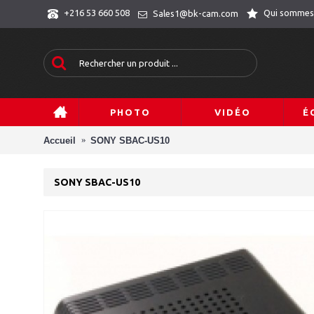
Qui sommes
+216 53 660 508
Sales1@bk-cam.com
PHOTO
VIDÉO
É
Accueil
SONY SBAC-US10
SONY SBAC-US10