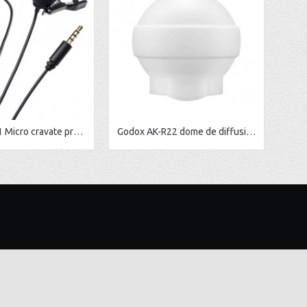
BOYA BY-M1 Micro cravate professionnel avec connecteur TRRS
Godox AK-R22 dome de diffusion pliable
NEWSLETTER
Restez informer