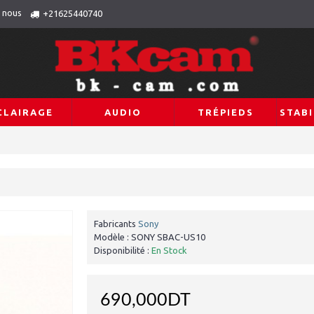
 nous
+21625440740
CLAIRAGE
AUDIO
TRÉPIEDS
STABI
Fabricants
Sony
Modèle :
SONY SBAC-US10
Disponibilité :
En Stock
690,000DT