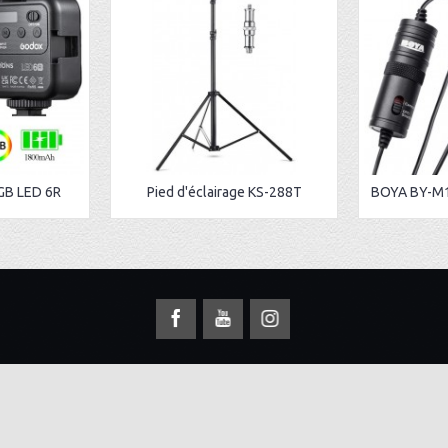
GB LED 6R
Pied d'éclairage KS-288T
S
INFORMATION
Qui sommes nous
 660 508