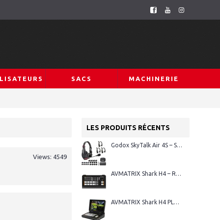
LISATEURS
SACS
MACHINERIE
LES PRODUITS RÉCENTS
Godox SkyTalk Air 4S – Système d’intercom sans fil Full-Duplex
Views: 4549
AVMATRIX Shark H4 – Régie vidéo HDMI 4 canaux
AVMATRIX Shark H4 PLUS – Régie vidéo HDMI 4 canaux