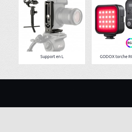
Support en L
GODOX torche R
A PROPOS
ADRESSE
BKcam Tunisie est une société
Tunis : 53
spécialisé dans la vente et location de