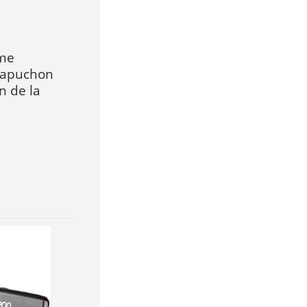
ême
 capuchon
n de la