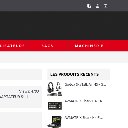
LISATEURS
SACS
MACHINERIE
LES PRODUITS RÉCENTS
Godox SkyTalk Air 4S – Système d’intercom sans fil Full-Duplex
Views: 4793
 ADAPTATEUR S-r1
AVMATRIX Shark H4 – Régie vidéo HDMI 4 canaux
AVMATRIX Shark H4 PLUS – Régie vidéo HDMI 4 canaux