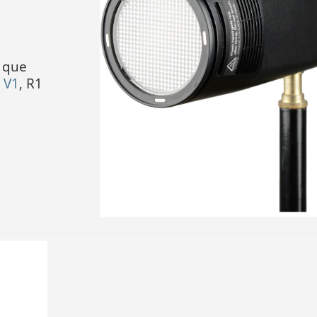
s que
,
V1
, R1