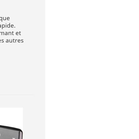
ique
apide.
imant et
es autres