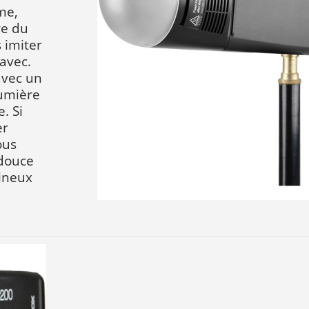
ôme,
re du
 imiter
avec.
avec un
lumière
. Si
er
ous
 douce
mineux