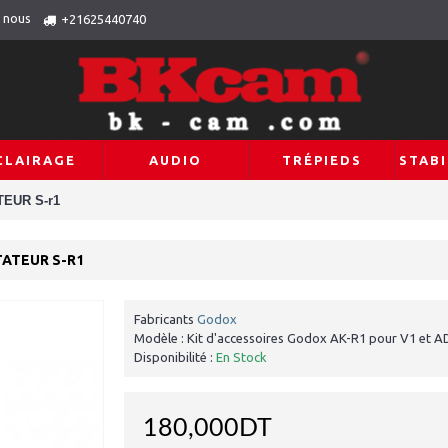
 nous
+21625440740
CLAIRAGE
AUDIO
TRÉPIEDS
STABI
TEUR S-r1
TATEUR S-R1
Fabricants
Godox
Modèle :
Kit d'accessoires Godox AK-R1 pour V1 et
Disponibilité :
En Stock
180,000DT