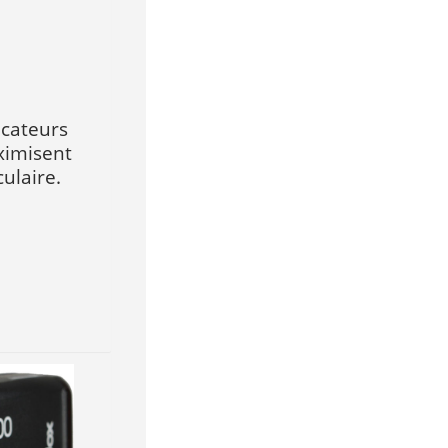
cateurs
ximisent
culaire.