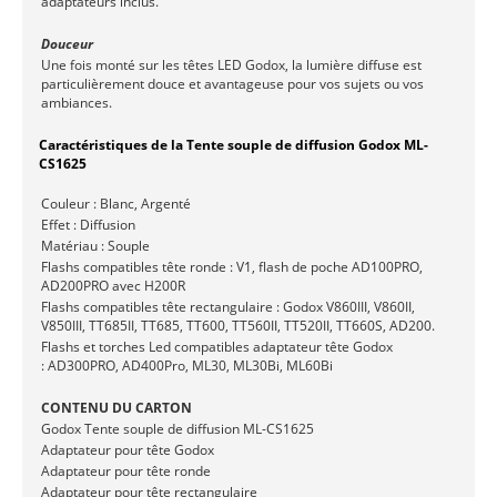
adaptateurs inclus.
Douceur
Une fois monté sur les têtes LED Godox, la lumière diffuse est
particulièrement douce et avantageuse pour vos sujets ou vos
ambiances.
Caractéristiques de la Tente souple de diffusion Godox ML-
CS1625
Couleur : Blanc, Argenté
Effet : Diffusion
Matériau : Souple
Flashs compatibles tête ronde : V1, flash de poche AD100PRO,
AD200PRO avec H200R
Flashs compatibles tête rectangulaire : Godox V860III, V860II,
V850III, TT685II, TT685, TT600, TT560II, TT520II, TT660S, AD200.
Flashs et torches Led compatibles adaptateur tête Godox
: AD300PRO, AD400Pro, ML30, ML30Bi, ML60Bi
CONTENU DU CARTON
Godox Tente souple de diffusion ML-CS1625
Adaptateur pour tête Godox
Adaptateur pour tête ronde
Adaptateur pour tête rectangulaire