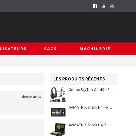
LISATEURS
SACS
MACHINERIE
LES PRODUITS RÉCENTS
Godox SkyTalk Air 4S – Système d’intercom sans fil Full-Duplex
Views: 4624
AVMATRIX Shark H4 – Régie vidéo HDMI 4 canaux
AVMATRIX Shark H4 PLUS – Régie vidéo HDMI 4 canaux