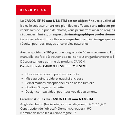
DESCRIPTION
Le CANON EF 50 mm f/1.8 STM est un objectif haute qualité abo
Isolez le sujet sur un arrière-plan flou et effectuez une
mise au po
rapide lors de la prise de photos, vous permettant ainsi de réagir 
séquences filmées, un
aspect cinématographique professionnel
Ce nouvel objectif fixe offre une
superbe qualité d'image
, que v
réduite, pour des images encore plus naturelles.
Avec un
poids de 160 g
et une longueur de 40 mm seulement, l'EF 
manuelle est facile à trouver et à utiliser tout en gardant votre œil 
Découvrez notre gamme de produits CANON.
Points forts du CANON EF 50 mm f/1.8 STM :
Un superbe objectif pour les portraits
Mise au point rapide et quasi silencieuse
Performances exceptionnelles en basse lumière
Qualité d'image ultra-nette
Design compact idéal pour tous vos déplacements
Caractéristiques du CANON EF 50 mm f/1.8 STM :
Angle de champ (horizontal, vertical, diagonal) : 40º, 27º,46º
Construction de l'objectif (éléments/groupes) : 6/5
Nombre de lamelles du diaphragme : 7