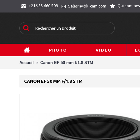
Qui sommes
+216 53 660 508
Sales1@bk-cam.com
PHOTO
VIDÉO
É
Accueil
Canon EF 50 mm f/1.8 STM
CANON EF 50 MM F/1.8 STM