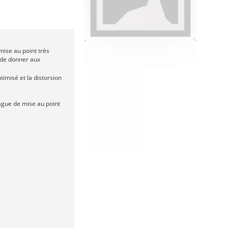
ise au point très
t de donner aux
ptimisé et la distorsion
ague de mise au point