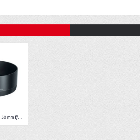
Pare-soleil canon EF 50 mm f/1.8 STM - Canon ES-68