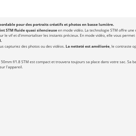
rdable pour des portraits créatifs et photos en basse lumière.
int STM fluide quasi silencieuse
en mode vidéo. La technologie STM offre une m
sur le vif et d'immortaliser les instants précieux. En mode vidéo, elle vous perme
.
ous capturiez des photos ou des vidéos.
La netteté est améliorée
, le contraste o
50mm f/1.8 STM est compact et trouvera toujours sa place dans votre sac. Sa b
sur l'appareil.