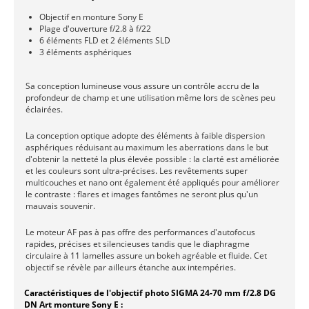
Objectif en monture Sony E
Plage d'ouverture f/2.8 à f/22
6 éléments FLD et 2 éléments SLD
3 éléments asphériques
Sa conception lumineuse vous assure un contrôle accru de la
profondeur de champ et une utilisation même lors de scènes peu
éclairées.
La conception optique adopte des éléments à faible dispersion
asphériques réduisant au maximum les aberrations dans le but
d'obtenir la netteté la plus élevée possible : la clarté est améliorée
et les couleurs sont ultra-précises. Les revêtements super
multicouches et nano ont également été appliqués pour améliorer
le contraste : flares et images fantômes ne seront plus qu'un
mauvais souvenir.
Le moteur AF pas à pas offre des performances d'autofocus
rapides, précises et silencieuses tandis que le diaphragme
circulaire à 11 lamelles assure un bokeh agréable et fluide. Cet
objectif se révèle par ailleurs étanche aux intempéries.
Caractéristiques de l'objectif photo SIGMA 24-70 mm f/2.8 DG
DN Art monture Sony E :