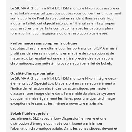
Le SIGMA ART 85 mm f/1.4 DG HSM monture Nikon vous assure un
effet bokeh précis tel que vous pouvez vous concentrer uniquement
sur la pupille de l'œil du sujet tout en rendant flous ses cils. Pour
ajouter à l'effet, cet objectif incorpore 14 lentilles en 12 groupes
pour assurer une parfaite compatibilité avec les capteurs plein
format offrant 50 mégapixels ou une résolution plus élevée.
Performance sans compromis optique
Cet objectif est l'arme ultime pour les portraits car SIGMA à mis à
profit ses dernières innovations en matière de conception et de
matériaux. Le résultat est une maitrise précise des aberrations
chromatiques, une netteté incroyable et un bel effet de bokeh.
Qualité d'image parfaite
Le SIGMA ART 85 mm f/1.4 DG HSM monture Nikon intègre deux
éléments SLD (Special Low Dispersion) en verre et un élément à
l'indice de réfraction élevé. Ces caractéristiques permettent
d'assurer une image claire dans l'ensemble du plan. Le système
optique minimise également les flares pour une qualité d'image
exceptionnelle sans stries, même à ouverture maximale.
Bokeh fluide et précis
Les éléments SLD (Special Low Dispersion) en verre et une
distribution d'énergie optimisée contribuent à minimiser
l'aberration chromatique axiale. Dans les zones situées devant et