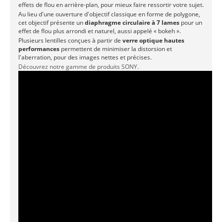
effets de flou en arrière-plan, pour mieux faire ressortir votre sujet.
Au lieu d'une ouverture d'objectif classique en forme de polygone,
cet objectif présente un
diaphragme circulaire à 7 lames
pour un
effet de flou plus arrondi et naturel, aussi appelé « bokeh ».
Plusieurs lentilles conçues à partir de
verre optique hautes
performances
permettent de minimiser la distorsion et
l'aberration, pour des images nettes et précises.
Découvrez notre gamme de produits SONY.