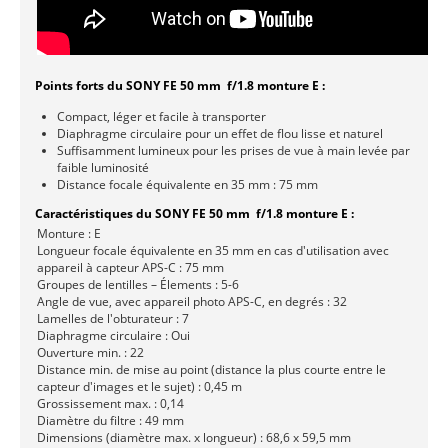
Points forts du SONY FE 50 mm f/1.8 monture E :
Compact, léger et facile à transporter
Diaphragme circulaire pour un effet de flou lisse et naturel
Suffisamment lumineux pour les prises de vue à main levée par
faible luminosité
Distance focale équivalente en 35 mm : 75 mm
Caractéristiques du SONY FE 50 mm f/1.8 monture E :
Monture : E
Longueur focale équivalente en 35 mm en cas d'utilisation avec
appareil à capteur APS-C : 75 mm
Groupes de lentilles – Élements : 5-6
Angle de vue, avec appareil photo APS-C, en degrés : 32
Lamelles de l'obturateur : 7
Diaphragme circulaire : Oui
Ouverture min. : 22
Distance min. de mise au point (distance la plus courte entre le
capteur d'images et le sujet) : 0,45 m
Grossissement max. : 0,14
Diamètre du filtre : 49 mm
Dimensions (diamètre max. x longueur) : 68,6 x 59,5 mm