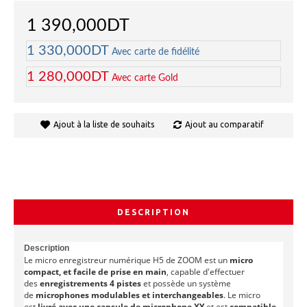
1 390,000DT
1 330,000DT
Avec carte de fidélité
1 280,000DT
Avec carte Gold
Ajout à la liste de souhaits
Ajout au comparatif
DESCRIPTION
Description
Le micro enregistreur numérique H5 de ZOOM est un
micro
compact, et facile de prise en main
, capable d'effectuer
des
enregistrements 4 pistes
et possède un système
de
microphones modulables et interchangeables
. Le micro
est
livré avec une capsule de microphone XY
et est
compatible