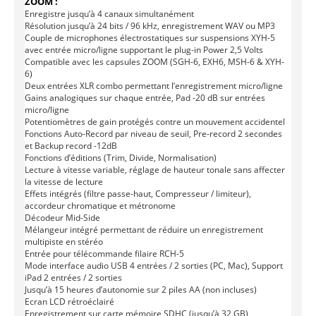
ZOOM :
Enregistre jusqu’à 4 canaux simultanément
Résolution jusqu’à 24 bits / 96 kHz, enregistrement WAV ou MP3
Couple de microphones électrostatiques sur suspensions XYH-5
avec entrée micro/ligne supportant le plug-in Power 2,5 Volts
Compatible avec les capsules ZOOM (SGH-6, EXH6, MSH-6 & XYH-
6)
Deux entrées XLR combo permettant l’enregistrement micro/ligne
Gains analogiques sur chaque entrée, Pad -20 dB sur entrées
micro/ligne
Potentiomètres de gain protégés contre un mouvement accidentel
Fonctions Auto-Record par niveau de seuil, Pre-record 2 secondes
et Backup record -12dB
Fonctions d’éditions (Trim, Divide, Normalisation)
Lecture à vitesse variable, réglage de hauteur tonale sans affecter
la vitesse de lecture
Effets intégrés (filtre passe-haut, Compresseur / limiteur),
accordeur chromatique et métronome
Décodeur Mid-Side
Mélangeur intégré permettant de réduire un enregistrement
multipiste en stéréo
Entrée pour télécommande filaire RCH-5
Mode interface audio USB 4 entrées / 2 sorties (PC, Mac), Support
iPad 2 entrées / 2 sorties
Jusqu’à 15 heures d’autonomie sur 2 piles AA (non incluses)
Ecran LCD rétroéclairé
Enregistrement sur carte mémoire SDHC (jusqu’à 32 GB)