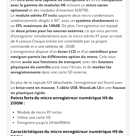
avec la gamme de modules H6
incluant un
micro canon
optionnel
et des modules d'insertion XLR/TRS.
Le
module stéréo XY inclu
apporte deux micro condenseurs
unidirectionnels dirigés à 90°, avec un
système shockmount
et
un
SPL maximum de 140dB
. De plus, l'enregistreur est équipé
de
deux prises pour les sources externes
, ce qui vous permet
d'enregistrer simultanément avec le micro stéréo XY pour un total
de 4 canaux.
Chaque entrée est contrôlable par sa propre
commande et a une tablette de -20dB.
L'enregistreur dispose d'un
écran LCD
et d'un
contrôleur pour
naviguer parmis les différentes option du menu
. Cela vous
donne
accès aux fonctions de transport
, avec des
boutons
physiques de contrôle
juste sous l'écran, et de
stocker les
enregistrements
dans une carte SD externe.
En plus de la capsule X/Y détachable, l'enregistreur est fourni avec
un
brise-vent en mousse
,
1
câble USB
,
WaveLab LE
et une
housse
en plastique rigide
.
Points forts du micro enregistreur numérique H5 de
ZOOM :
Module de micro XY inclus
Utilise une carte SD
Enregistre jusqu'à 24-bit/96kHz
Caractéristiques du micro enregistreur numérique H5 de