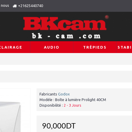
 nous
+21625440740
CLAIRAGE
AUDIO
TRÉPIEDS
STABI
Fabricants
Godox
Modèle :
Boîte à lumière Prolight 40CM
Disponibilité :
2 - 3 Jours
90,000DT