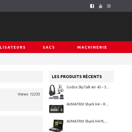
LISATEURS
SACS
MACHINERIE
LES PRODUITS RÉCENTS
Godox SkyTalk Air 4S – Système d’intercom sans fil Full-Duplex
Views: 12235
AVMATRIX Shark H4 – Régie vidéo HDMI 4 canaux
AVMATRIX Shark H4 PLUS – Régie vidéo HDMI 4 canaux