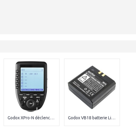
Godox XPro-N déclencheur radio sans fil pour Nikon
Godox VB18 batterie Li-ion pour flash V850II/V860II