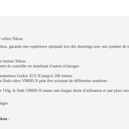
 reflex Nikon.
on, garantie une expérience optimale lors des shootings avec son système de tr
.
un boitier Nikon.
et de contrôler en simultané d'autres éclairages.
transmetteur Godox X1T-N jusqu'à 100 mètres.
e flash cobra V860II-N peut être actionné de différentes manières.
de 110g, le flash V860II-N assure une longue durée d'utilisation et une place mo
lages.
ikon :