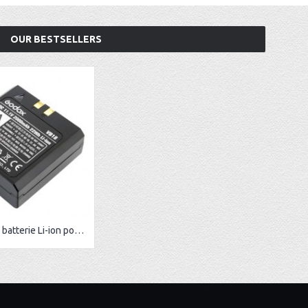
OUR BESTSELLERS
Godox VB18 batterie Li-ion pour flash V850II/V860II