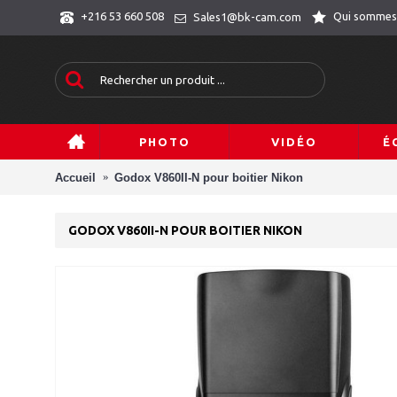
Qui sommes
+216 53 660 508
Sales1@bk-cam.com
PHOTO
VIDÉO
É
Accueil
Godox V860II-N pour boitier Nikon
GODOX V860II-N POUR BOITIER NIKON