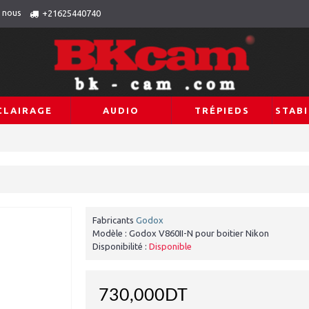
 nous
+21625440740
CLAIRAGE
AUDIO
TRÉPIEDS
STABI
Fabricants
Godox
Modèle :
Godox V860II-N pour boitier Nikon
Disponibilité :
Disponible
730,000DT