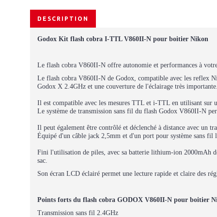
DESCRIPTION
Godox Kit flash cobra I-TTL V860II-N pour boitier Nikon
Le flash cobra V860II-N offre autonomie et performances à votre
Le flash cobra V860II-N de Godox, compatible avec les reflex Nik
Godox X 2.4GHz et une couverture de l'éclairage très importante
Il est compatible avec les mesures TTL et i-TTL en utilisant sur 
Le système de transmission sans fil du flash Godox V860II-N perm
Il peut également être contrôlé et déclenché à distance avec un 
Équipé d'un câble jack 2,5mm et d'un port pour système sans fil l
Fini l'utilisation de piles, avec sa batterie lithium-ion 2000mAh 
sac.
Son écran LCD éclairé permet une lecture rapide et claire des rég
Points forts du flash cobra GODOX V860II-N pour boitier N
Transmission sans fil 2.4GHz