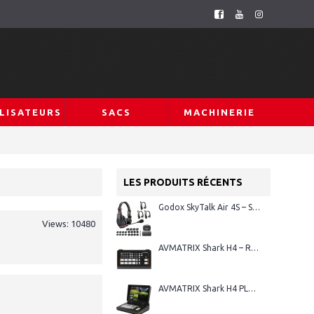
LISATEURS
SACS
MACHINERIE
LES PRODUITS RÉCENTS
Godox SkyTalk Air 4S – Système d’intercom sans fil Full-Duplex
Views: 10480
AVMATRIX Shark H4 – Régie vidéo HDMI 4 canaux
AVMATRIX Shark H4 PLUS – Régie vidéo HDMI 4 canaux