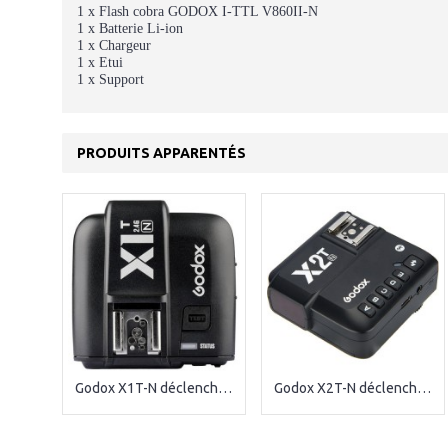
1 x Flash cobra GODOX I-TTL V860II-N
1 x Batterie Li-ion
1 x Chargeur
1 x Etui
1 x Support
PRODUITS APPARENTÉS
Godox X1T-N déclencheur radio sans fil pour Nikon
Godox X2T-N déclencheur radio sans fil pour Nikon