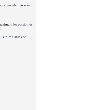
ur ce modèle : un scan
maximum les possibiltés
l.
, sur les flahses de