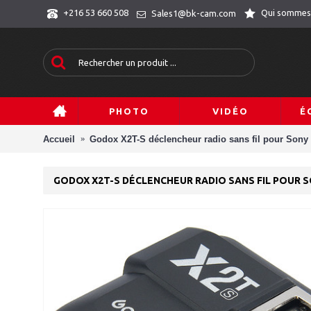
Qui sommes
+216 53 660 508
Sales1@bk-cam.com
PHOTO
VIDÉO
É
Accueil
Godox X2T-S déclencheur radio sans fil pour Sony
GODOX X2T-S DÉCLENCHEUR RADIO SANS FIL POUR 