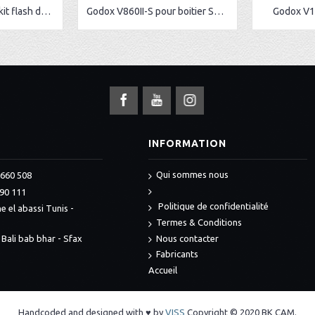
GODOX SK400II x 2 kit flash de studio
Godox V860II-S pour boitier Sony
Godox V1 
S
INFORMATION
Qui sommes nous
 660 508
990 111
Politique de confidentialité
e el abassi Tunis -
Termes & Conditions
 Bali bab bhar - Sfax
Nous contacter
Fabricants
Accueil
Handcoded and designed with ♥ by
VISS
Copyright © 2020 BK CAM.