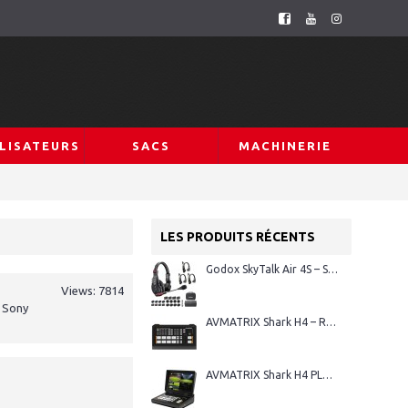
LISATEURS
SACS
MACHINERIE
LES PRODUITS RÉCENTS
Godox SkyTalk Air 4S – Système d’intercom sans fil Full-Duplex
Views: 7814
r Sony
AVMATRIX Shark H4 – Régie vidéo HDMI 4 canaux
AVMATRIX Shark H4 PLUS – Régie vidéo HDMI 4 canaux