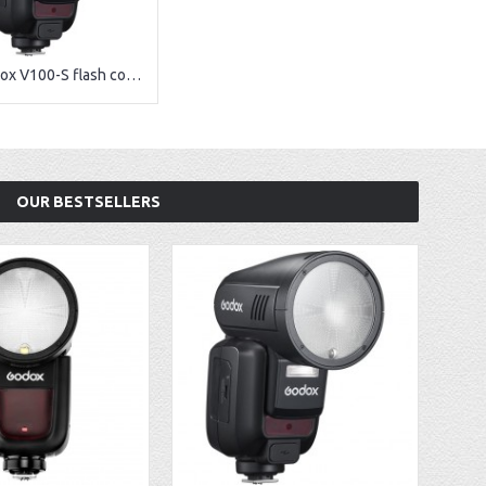
Godox V100-S flash cobra pour Sony
Godox V100N flash cobra pour Nikon
OUR BESTSELLERS