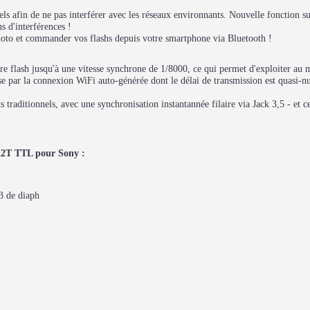
els afin de ne pas interférer avec les réseaux environnants. Nouvelle fonction s
 d'interférences !
hoto et commander vos flashs depuis votre smartphone via Bluetooth !
 flash jusqu'à une vitesse synchrone de 1/8000, ce qui permet d'exploiter au 
se par la connexion WiFi auto-générée dont le délai de transmission est quasi-nu
 traditionnels, avec une synchronisation instantannée filaire via Jack 3,5 - et ce
 X2T TTL pour Sony :
3 de diaph