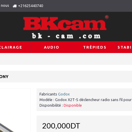
 nous
+21625440740
CLAIRAGE
AUDIO
TRÉPIEDS
STABI
SONY
Fabricants
Godox
Modèle :
Godox X2T-S déclencheur radio sans fil pou
Disponibilité :
Disponible
200,000DT