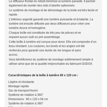
Le diffuseur frontal en retrait minimise la lumière parasite. Il permet
également de monter des nids d’abeille optionnels.
Le
système de montage et de démontage de la boite est très facile et
rapide
.
L’intérieur argenté
garantit une lumière puissante et éclatante
. La
lumière est ensuite diffusée par deux diffuseurs pour créer une
lumière douce et homogène.
Chaque boîte est constituée de très peu de pièces et ne
requiert
aucun outil ou pré-assemblage.
Cette boîte à lumière est
conçue pour durer
. Elle est composée d’un
tissu résistant. Les coutures,
les bords et les angles ont été
renforcés
pour garantir une durée de vie longue et sans
accroc.
Vous bénéficierez du système de montage extrêmement simple à
utiliser ainsi que de la qualité irréprochable du fabricant GODOX.
Caractéristiques de la boîte à lumière 80 x 120 cm :
Légère et résistante
Montage rapide
Sac de transport fourni
Système de rotation à 360°
Dimensions : 80 x 120 x 58 cm
Système de rotation à 360°