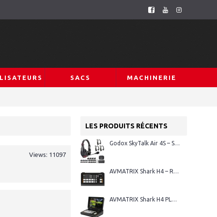
LISATEURS
SACS
MACHINERIE
LES PRODUITS RÉCENTS
Godox SkyTalk Air 4S – Système d’intercom sans fil Full-Duplex
Views: 11097
AVMATRIX Shark H4 – Régie vidéo HDMI 4 canaux
AVMATRIX Shark H4 PLUS – Régie vidéo HDMI 4 canaux