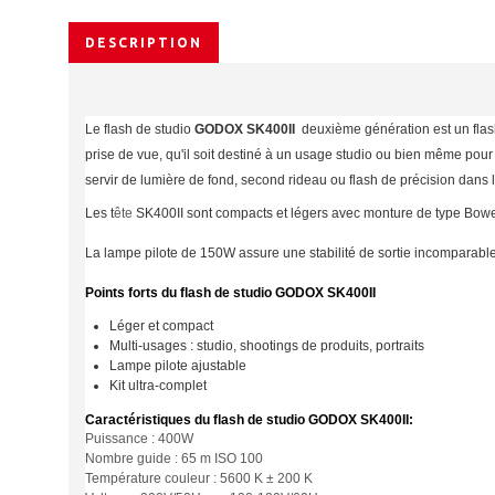
DESCRIPTION
Le flash de studio
GODOX SK400II
deuxième génération
est un fla
prise de vue, qu'il soit destiné à un usage
studio
ou bien même pour du
servir de lumière de fond, second rideau ou flash de précision dans
Les
t
ête
SK400II sont
compacts
et
légers
avec monture de type Bowen
La lampe pilote de
150W
assure une stabilité de sortie incomparable
Points forts du flash de studio GODOX SK400II
Léger et compact
Multi-usages : studio, shootings de produits, portraits
Lampe pilote ajustable
Kit ultra-complet
Caractéristiques du flash de studio GODOX SK400II:
Puissance : 400W
Nombre guide : 65 m ISO 100
Température couleur : 5600 K ± 200 K