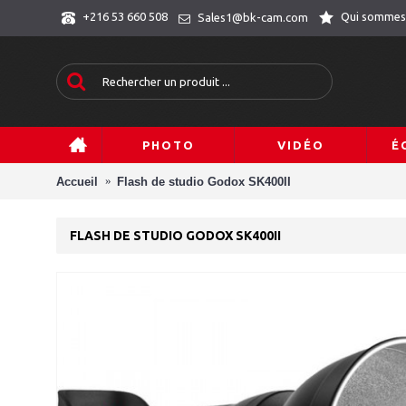
Qui sommes
+216 53 660 508
Sales1@bk-cam.com
PHOTO
VIDÉO
É
Accueil
Flash de studio Godox SK400II
FLASH DE STUDIO GODOX SK400II