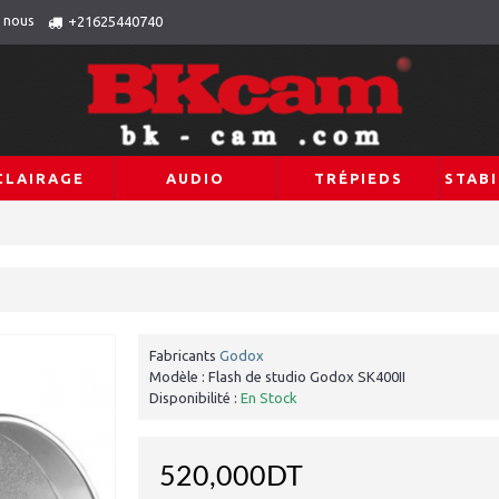
 nous
+21625440740
CLAIRAGE
AUDIO
TRÉPIEDS
STABI
Fabricants
Godox
Modèle :
Flash de studio Godox SK400II
Disponibilité :
En Stock
520,000DT