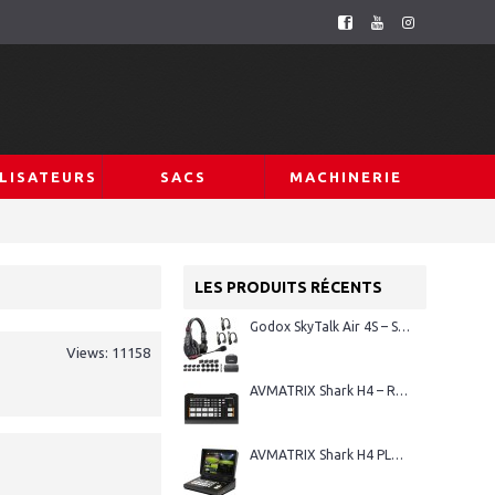
LISATEURS
SACS
MACHINERIE
LES PRODUITS RÉCENTS
Godox SkyTalk Air 4S – Système d’intercom sans fil Full-Duplex
Views: 11158
AVMATRIX Shark H4 – Régie vidéo HDMI 4 canaux
AVMATRIX Shark H4 PLUS – Régie vidéo HDMI 4 canaux