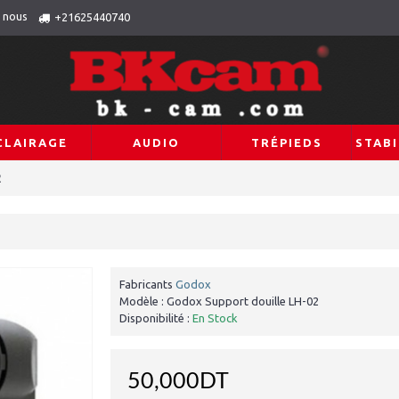
 nous
+21625440740
CLAIRAGE
AUDIO
TRÉPIEDS
STABI
2
Fabricants
Godox
Modèle :
Godox Support douille LH-02
Disponibilité :
En Stock
50,000DT