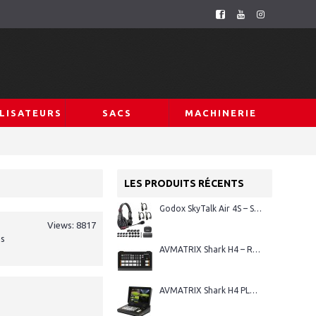
LISATEURS
SACS
MACHINERIE
LES PRODUITS RÉCENTS
Godox SkyTalk Air 4S – Système d’intercom sans fil Full-Duplex
Views: 8817
es
AVMATRIX Shark H4 – Régie vidéo HDMI 4 canaux
AVMATRIX Shark H4 PLUS – Régie vidéo HDMI 4 canaux