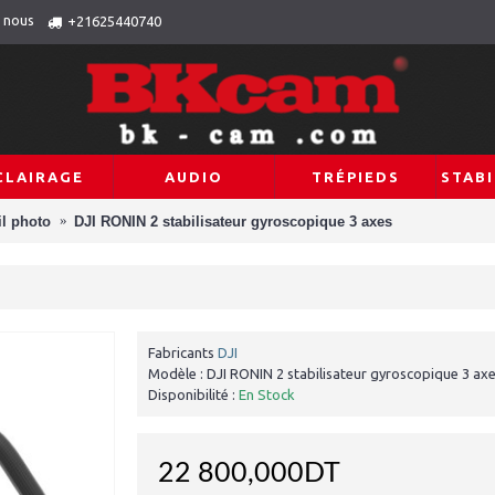
 nous
+21625440740
CLAIRAGE
AUDIO
TRÉPIEDS
STABI
il photo
DJI RONIN 2 stabilisateur gyroscopique 3 axes
Fabricants
DJI
Modèle :
DJI RONIN 2 stabilisateur gyroscopique 3 ax
Disponibilité :
En Stock
22 800,000DT