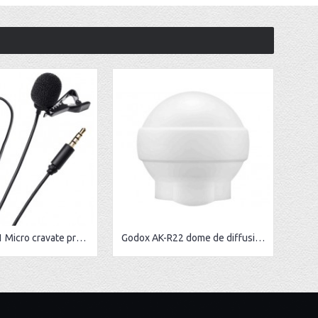
BOYA BY-M1 Micro cravate professionnel avec connecteur TRRS
Godox AK-R22 dome de diffusion pliable