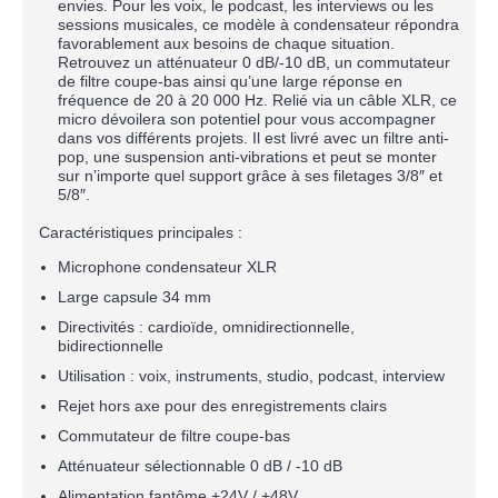
envies. Pour les voix, le podcast, les interviews ou les
sessions musicales, ce modèle à condensateur répondra
favorablement aux besoins de chaque situation.
Retrouvez un atténuateur 0 dB/-10 dB, un commutateur
de filtre coupe-bas ainsi qu’une large réponse en
fréquence de 20 à 20 000 Hz. Relié via un câble XLR, ce
micro dévoilera son potentiel pour vous accompagner
dans vos différents projets. Il est livré avec un filtre anti-
pop, une suspension anti-vibrations et peut se monter
sur n’importe quel support grâce à ses filetages 3/8″ et
5/8″.
Caractéristiques principales :
Microphone condensateur XLR
Large capsule 34 mm
Directivités : cardioïde, omnidirectionnelle,
bidirectionnelle
Utilisation : voix, instruments, studio, podcast, interview
Rejet hors axe pour des enregistrements clairs
Commutateur de filtre coupe-bas
Atténuateur sélectionnable 0 dB / -10 dB
Alimentation fantôme +24V / +48V