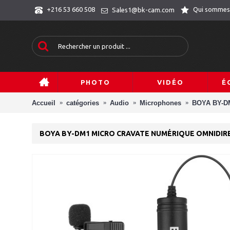
Qui sommes
+216 53 660 508
Sales1@bk-cam.com
PHOTO
VIDÉO
É
Accueil
catégories
Audio
Microphones
BOYA BY-DM
BOYA BY-DM1 MICRO CRAVATE NUMÉRIQUE OMNIDIR