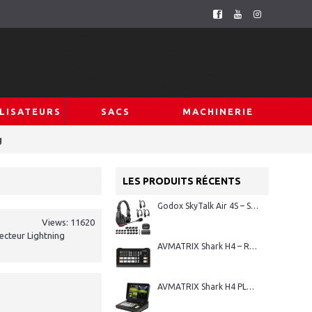
LISATEURS
SACS
MACHINERIE
g
LES PRODUITS RÉCENTS
Godox SkyTalk Air 4S – Système d’intercom sans fil Full-Duplex
Views: 11620
cteur Lightning
AVMATRIX Shark H4 – Régie vidéo HDMI 4 canaux
AVMATRIX Shark H4 PLUS – Régie vidéo HDMI 4 canaux