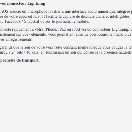
ec connecteur Lightning
S associe un microphone lavalier à une interface audio numérique intégrée p
e votre appareil iOS. Il facilite la capture de discours clairs et intelligibles, 
r / Facebook / Snapchat ou sur le journalisme mobile.
 connecte rapidement à votre iPhone, iPad ou iPod via un connecteur Lightning, 
lement sur vos vêtements, vous permettant ainsi de positionner le micro plus
vos enregistrements.
rantit que le son de votre voix reste constant même lorsque vous bougez la têt
jusqu'à 24 bits / 48 kHz, en fournissant un son qui conserve la présence naturell
 pochette de transport.