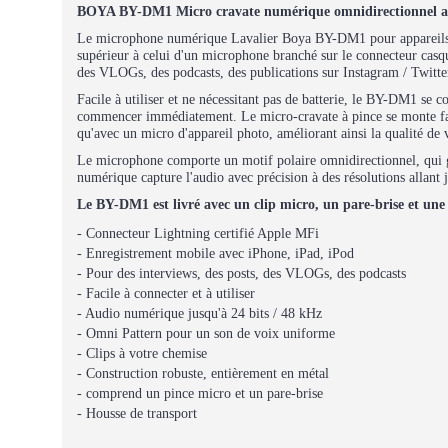
BOYA BY-DM1 Micro cravate numérique omnidirectionnel av
Le microphone numérique Lavalier Boya BY-DM1 pour appareils iO
supérieur à celui d'un microphone branché sur le connecteur casque d
des VLOGs, des podcasts, des publications sur Instagram / Twitte
Facile à utiliser et ne nécessitant pas de batterie, le BY-DM1 se
commencer immédiatement. Le micro-cravate à pince se monte faci
qu'avec un micro d'appareil photo, améliorant ainsi la qualité de 
Le microphone comporte un motif polaire omnidirectionnel, qui ga
numérique capture l'audio avec précision à des résolutions allant 
Le BY-DM1 est livré avec un clip micro, un pare-brise et une
- Connecteur Lightning certifié Apple MFi
- Enregistrement mobile avec iPhone, iPad, iPod
- Pour des interviews, des posts, des VLOGs, des podcasts
- Facile à connecter et à utiliser
- Audio numérique jusqu'à 24 bits / 48 kHz
- Omni Pattern pour un son de voix uniforme
- Clips à votre chemise
- Construction robuste, entièrement en métal
- comprend un pince micro et un pare-brise
- Housse de transport