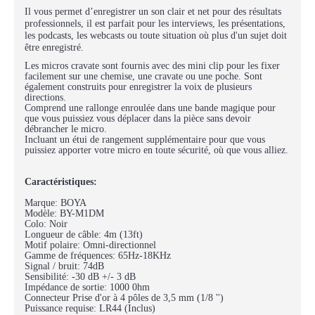
Il vous permet d’enregistrer un son clair et net pour des résultats
professionnels, il est parfait pour les interviews, les présentations,
les podcasts, les webcasts ou toute situation où plus d'un sujet doit
être enregistré.
Les micros cravate sont fournis avec des mini clip pour les fixer
facilement sur une chemise, une cravate ou une poche. Sont
également construits pour enregistrer la voix de plusieurs
directions.
Comprend une rallonge enroulée dans une bande magique pour
que vous puissiez vous déplacer dans la pièce sans devoir
débrancher le micro.
Incluant un étui de rangement supplémentaire pour que vous
puissiez apporter votre micro en toute sécurité, où que vous alliez.
Caractéristiques:
Marque: BOYA
Modèle: BY-M1DM
Colo: Noir
Longueur de câble: 4m (13ft)
Motif polaire: Omni-directionnel
Gamme de fréquences: 65Hz-18KHz
Signal / bruit: 74dB
Sensibilité: -30 dB +/- 3 dB
Impédance de sortie: 1000 0hm
Connecteur Prise d'or à 4 pôles de 3,5 mm (1/8 '')
Puissance requise: LR44 (Inclus)