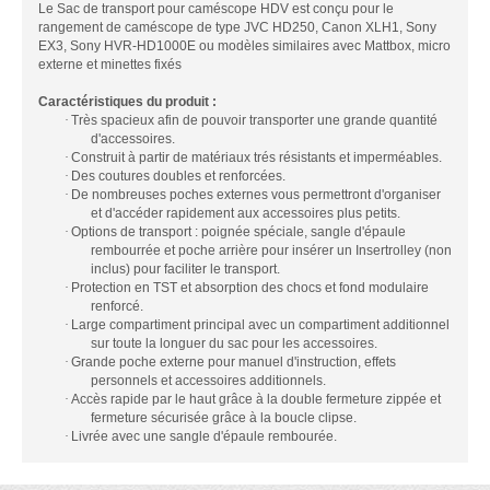
Le Sac de transport pour caméscope HDV est conçu pour le
rangement de caméscope de type JVC HD250, Canon XLH1, Sony
EX3, Sony HVR-HD1000E ou modèles similaires avec Mattbox, micro
externe et minettes fixés
Caractéristiques du produit :
·
Très spacieux afin de pouvoir transporter une grande quantité
d'accessoires.
·
Construit à partir de matériaux trés résistants et imperméables.
·
Des coutures doubles et renforcées.
·
De nombreuses poches externes vous permettront d'organiser
et d'accéder rapidement aux accessoires plus petits.
·
Options de transport : poignée spéciale, sangle d'épaule
rembourrée et poche arrière pour insérer un Insertrolley (non
inclus) pour faciliter le transport.
·
Protection en TST et absorption des chocs et fond modulaire
renforcé.
·
Large compartiment principal avec un compartiment additionnel
sur toute la longuer du sac pour les accessoires.
·
Grande poche externe pour manuel d'instruction, effets
personnels et accessoires additionnels.
·
Accès rapide par le haut grâce à la double fermeture zippée et
fermeture sécurisée grâce à la boucle clipse.
·
Livrée avec une sangle d'épaule rembourée.