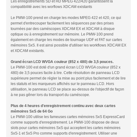
Les enregistrements SD et HD MPEG 422/420 garantissent la
compatibilité avec les worflows XDCAM existants
Le PMW-100 prend en charge les modes MPEG 422 et 420, ce qui
permet d'entrecouper facilement les séquences par des prises
tournées par des caméscopes XDCAM EX et XDCAM à disque
optique ou à enregistrement sur mémoire.
Le PMW-100 prend
également en charge les modes de tournage UDF et FAT sur cartes
mémoires SxS. Il est ainsi possible d'utiliser les workflows XDCAM EX
et XDCAM existants.
Grand écran LCD WVGA couleur (852 x 480) de 3,5 pouces.
Le PMW-100 est doté d'un grand écran LCD WVGA couleur (852 x
480) de 3,5 pouces facile à lire. Cette résolution de panneau LCD
supérieure permet de régler la mise au point plus facilement et de lire
les statuts et les marqueurs affichés sur le panneau LCD. Hors
utilisation, le panneau LCD se place au-dessus de l'objectif de façon
à ne pas gêner lors du transport du caméscope.
Plus de 4 heures d'enregistrement continu avec deux cartes
mémoires SxS de 64 Go
Le PMW-100 utilise les fameuses cartes mémoires SxS ExpressCard
comme supports d'enregistrement.
Le PMW-100 dispose de deux
slots pour cartes mémoires SxS qui acceptent les cartes mémoires
SxS-1 et SxS Pro comme supports d'enregistrement. Utiliser une