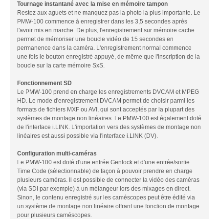
Tournage instantané avec la mise en mémoire tampon
Restez aux aguets et ne manquez pas la photo la plus importante.
Le
PMW-100 commence à enregistrer dans les 3,5 secondes après
l'avoir mis en marche. De plus, l'enregistrement sur mémoire cache
permet de mémoriser une boucle vidéo de 15 secondes en
permanence dans la caméra. L'enregistrement normal commence
une fois le bouton enregistré appuyé, de même que l'inscription de la
boucle sur la carte mémoire SxS.
Fonctionnement SD
Le PMW-100 prend en charge les enregistrements DVCAM et MPEG
HD.
Le mode d'enregistrement DVCAM permet de choisir parmi les
formats de fichiers MXF ou AVI, qui sont acceptés par la plupart des
systèmes de montage non linéaires. Le PMW-100 est également doté
de l'interface i.LINK. L'importation vers des systèmes de montage non
linéaires est aussi possible via l'interface i.LINK (DV).
Configuration multi-caméras
Le PMW-100 est doté d'une entrée Genlock et d'une entrée/sortie
Time Code (sélectionnable) de façon à pouvoir prendre en charge
plusieurs caméras.
Il est possible de connecter la vidéo des caméras
(via SDI par exemple) à un mélangeur lors des mixages en direct.
Sinon, le contenu enregistré sur les caméscopes peut être édité via
un système de montage non linéaire offrant une fonction de montage
pour plusieurs caméscopes.