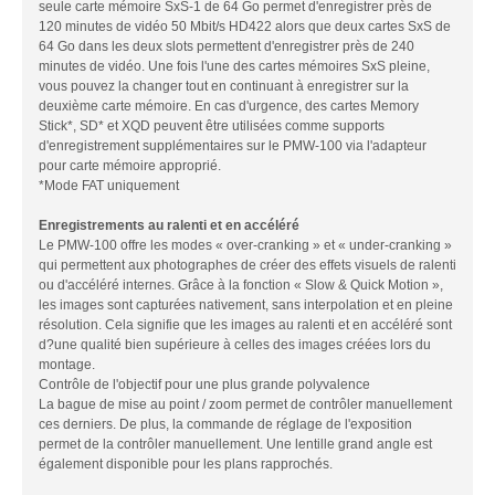
seule carte mémoire SxS-1 de 64 Go permet d'enregistrer près de
120 minutes de vidéo 50 Mbit/s HD422 alors que deux cartes SxS de
64 Go dans les deux slots permettent d'enregistrer près de 240
minutes de vidéo. Une fois l'une des cartes mémoires SxS pleine,
vous pouvez la changer tout en continuant à enregistrer sur la
deuxième carte mémoire. En cas d'urgence, des cartes Memory
Stick*, SD* et XQD peuvent être utilisées comme supports
d'enregistrement supplémentaires sur le PMW-100 via l'adapteur
pour carte mémoire approprié.
*Mode FAT uniquement
Enregistrements au ralenti et en accéléré
Le PMW-100 offre les modes « over-cranking » et « under-cranking »
qui permettent aux photographes de créer des effets visuels de ralenti
ou d'accéléré internes.
Grâce à la fonction « Slow & Quick Motion »,
les images sont capturées nativement, sans interpolation et en pleine
résolution. Cela signifie que les images au ralenti et en accéléré sont
d?une qualité bien supérieure à celles des images créées lors du
montage.
Contrôle de l'objectif pour une plus grande polyvalence
La bague de mise au point / zoom permet de contrôler manuellement
ces derniers. De plus, la commande de réglage de l'exposition
permet de la contrôler manuellement. Une lentille grand angle est
également disponible pour les plans rapprochés.