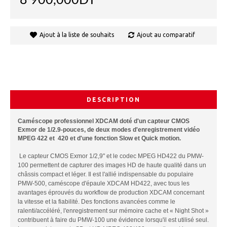
8 900,000DT
Ajout à la liste de souhaits
Ajout au comparatif
DESCRIPTION
Caméscope professionnel XDCAM doté d'un capteur CMOS
Exmor de 1/2.9-pouces, de deux modes d'enregistrement vidéo
MPEG 422 et 420 et d'une fonction Slow et Quick motion.
Le capteur CMOS Exmor 1/2,9" et le codec MPEG HD422 du PMW-
100 permettent de capturer des images HD de haute qualité dans un
châssis compact et léger.
Il est l'allié indispensable du populaire
PMW-500, caméscope d'épaule XDCAM HD422, avec tous les
avantages éprouvés du workflow de production XDCAM concernant
la vitesse et la fiabilité. Des fonctions avancées comme le
ralenti/accéléré, l'enregistrement sur mémoire cache et « Night Shot »
contribuent à faire du PMW-100 une évidence lorsqu'il est utilisé seul.