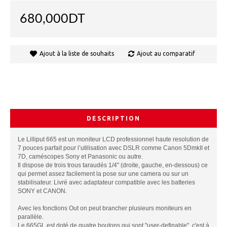
680,000DT
Ajout à la liste de souhaits
Ajout au comparatif
DESCRIPTION
Le Lilliput 665 est un moniteur LCD professionnel haute resolution de
7 pouces parfait pour l’utilisation avec DSLR comme Canon 5DmkII et
7D, caméscopes Sony et Panasonic ou autre.
Il dispose de trois trous taraudés 1/4" (droite, gauche, en-dessous) ce
qui permet assez facilement la pose sur une camera ou sur un
stabilisateur. Livré avec adaptateur compatible avec les batteries
SONY et CANON.
Avec les fonctions Out on peut brancher plusieurs moniteurs en
parallèle.
Le 665GL est doté de quatre boutons qui sont "user-definable", c'est à