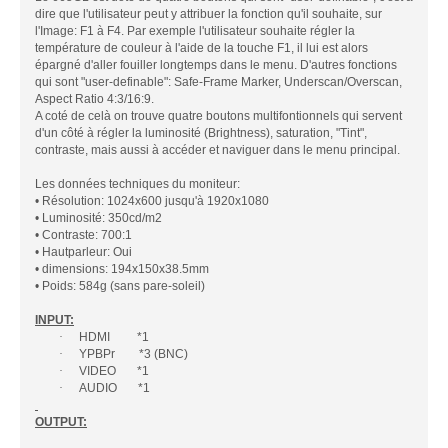
dire que l'utilisateur peut y attribuer la fonction qu'il souhaite, sur
l'Image: F1 à F4. Par exemple l'utilisateur souhaite régler la
température de couleur à l'aide de la touche F1, il lui est alors
épargné d'aller fouiller longtemps dans le menu. D'autres fonctions
qui sont "user-definable": Safe-Frame Marker, Underscan/Overscan,
Aspect Ratio 4:3/16:9.
A coté de celà on trouve quatre boutons multifontionnels qui servent
d'un côté à régler la luminosité (Brightness), saturation, "Tint",
contraste, mais aussi à accéder et naviguer dans le menu principal.
Les données techniques du moniteur:
• Résolution: 1024x600 jusqu'à 1920x1080
• Luminosité: 350cd/m2
• Contraste: 700:1
• Hautparleur: Oui
• dimensions: 194x150x38.5mm
• Poids: 584g (sans pare-soleil)
INPUT:
·
HDMI *1
·
YPBPr *3 (BNC)
·
VIDEO *1
·
AUDIO *1
OUTPUT: