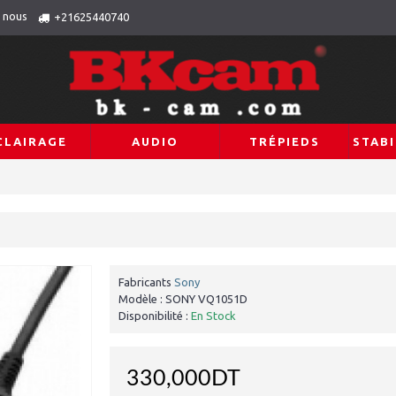
 nous
+21625440740
CLAIRAGE
AUDIO
TRÉPIEDS
STABI
Fabricants
Sony
Modèle :
SONY VQ1051D
Disponibilité :
En Stock
330,000DT