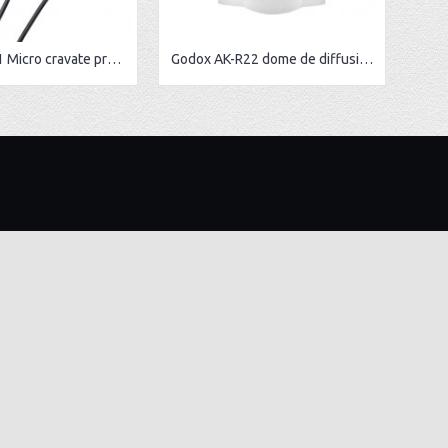
BOYA BY-M1 Micro cravate professionnel avec connecteur TRRS
Godox AK-R22 dome de diffusion pliable
NEWSLETTER
Restez informer
ENVOYEZ