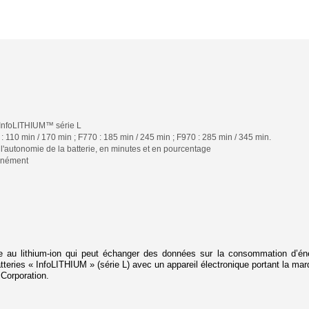
s InfoLITHIUM™ série L
 110 min / 170 min ; F770 : 185 min / 245 min ; F970 : 285 min / 345 min.
t l'autonomie de la batterie, en minutes et en pourcentage
tanément
 au lithium-ion qui peut échanger des données sur la consommation d’éne
batteries « InfoLITHIUM » (série L) avec un appareil électronique portant la mar
Corporation.