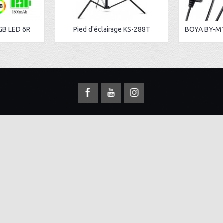
GB LED 6R
Pied d'éclairage KS-288T
S
INFORMATION
Qui sommes nous
 660 508
990 111
Politique de confidentialité
e el abassi Tunis -
Termes & Conditions
 Bali bab bhar - Sfax
Nous contacter
Fabricants
Accueil