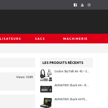
LISATEURS
SACS
MACHINERIE
LES PRODUITS RÉCENTS
Godox SkyTalk Air 4S – Système d’intercom sans fil Full-Duplex
Views: 5589
AVMATRIX Shark H4 – Régie vidéo HDMI 4 canaux
AVMATRIX Shark H4 PLUS – Régie vidéo HDMI 4 canaux