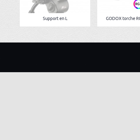
Support en L
GODOX torche R
A PROPOS
ADRESSE
BKcam Tunisie est une société
Tunis : 53
spécialisé dans la vente et location de
Sfax : 52 
matériel audiovisuel professionnel
.Notre offre très diversifiée, et sans
3 rue amin
cesse enrichie, propose les modèles
Tunisie
des grandes marques comme canon
Tunisia, nikon , Sony Tunisia.Le seul
Rue Monji
défi de BKcam Tunisie c’est de fournir
Tunisie
à sa clientèle les plus grandes marques
à prix imbattable