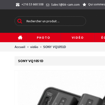
Qui sommes
+216 53 660 508
Sales1@bk-cam.com
PHOTO
VIDÉO
É
Accueil
vidéo
SONY VQ1051D
SONY VQ1051D