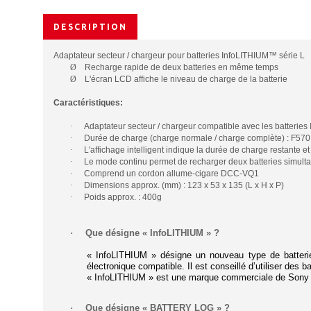
DESCRIPTION
Adaptateur secteur / chargeur pour batteries InfoLITHIUM™ série L
Ø
Recharge rapide de deux batteries en même temps
Ø
L'écran LCD affiche le niveau de charge de la batterie
Caractéristiques
:
·
Adaptateur secteur / chargeur compatible avec les batterie
·
Durée de charge (charge normale / charge complète) : F570 :
·
L'affichage intelligent indique la durée de charge restante e
·
Le mode continu permet de recharger deux batteries simul
·
Comprend un cordon allume-cigare DCC-VQ1
·
Dimensions approx. (mm) : 123 x 53 x 135 (L x H x P)
·
Poids approx. :
400g
·
Que désigne « InfoLITHIUM » ?
« InfoLITHIUM » désigne un nouveau type de batterie
électronique compatible. Il est conseillé d’utiliser des 
« InfoLITHIUM » est une marque commerciale de Sony 
·
Que désigne « BATTERY LOG » ?