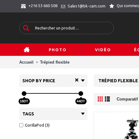
Qui sommes
+216 53 660 508
Sales1@bk-cam.com
PHOTO
VIDÉO
É
Accueil
Trépied flexible
SHOP BY PRICE
TRÉPIED FLEXIBLE
Comparatif 
18DT
44DT
TAGS
GorillaPod (3)