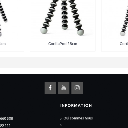
4cm
GorillaPod 28cm
Gori
S
INFORMATION
Qui sommes nous
 660 508
990 111