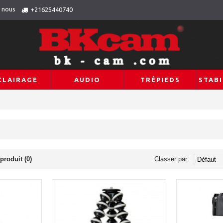
 nous
+21625440740
CLAIRAGE
AUDIO
TRÉPIEDS
STABI
produit (0)
Classer par :