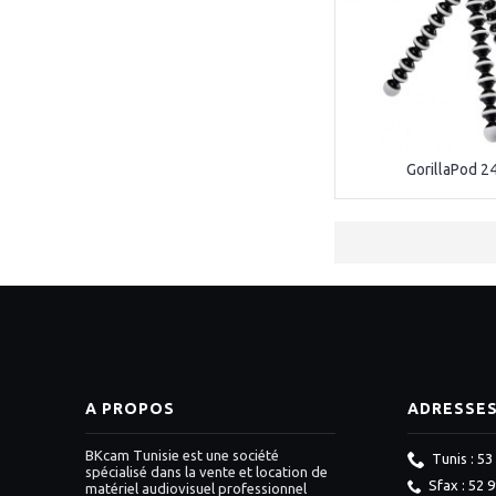
GorillaPod 2
A PROPOS
ADRESSE
BKcam Tunisie est une société
Tunis : 53
spécialisé dans la vente et location de
Sfax : 52 
matériel audiovisuel professionnel