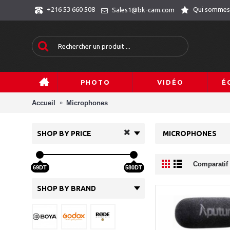
Qui sommes
+216 53 660 508
Sales1@bk-cam.com
PHOTO
VIDÉO
É
Accueil
Microphones
SHOP BY PRICE
MICROPHONES
Comparatif 
69DT
580DT
SHOP BY BRAND