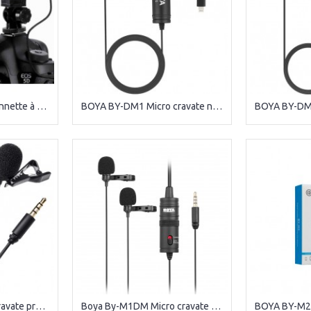
APUTURE V-MIC + bonnette à poil anti-vent
BOYA BY-DM1 Micro cravate numérique omnidirectionnel avec connecteur Lightning
BOYA BY-M1 Micro cravate professionnel avec connecteur TRRS
Boya By-M1DM Micro cravate Double