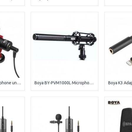
BOYA BY-MM1 Microphone universel compact
Boya BY-PVM1000L Microphone canon long à condensateur.