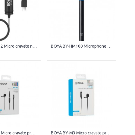
BOYA BY-DM2 Micro cravate numérique omnidirectionnel USB Type-C
BOYA BY-HM100 Microphone omnidirectionnel à 360° pour interview.
BOYA BY-M2 Micro cravate professionnel pour iphone
BOYA BY-M3 Micro cravate professionnel USB-C