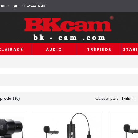
 nous
+21625440740
CLAIRAGE
AUDIO
TRÉPIEDS
STABI
produit (0)
Classer par :