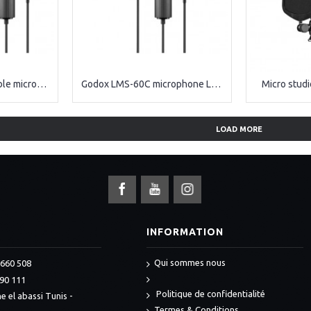
Godox LMD-40C double microphone Lavalier omnidirectionnel
Godox LMS-60C microphone Lavalier omnidirectionnel
Micro stud
LOAD MORE
S
INFORMATION
Qui sommes nous
 660 508
990 111
Politique de confidentialité
e el abassi Tunis -
Termes & Conditions