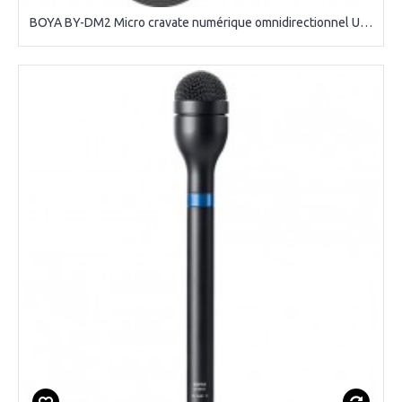
BOYA BY-DM2 Micro cravate numérique omnidirectionnel USB Type-C