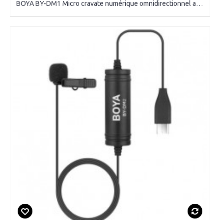
BOYA BY-DM1 Micro cravate numérique omnidirectionnel avec connecteur Lightning