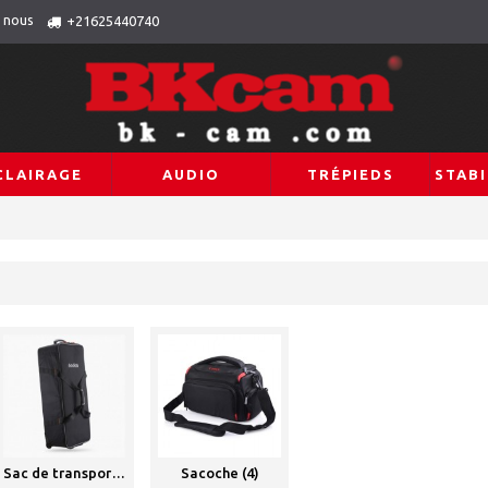
 nous
+21625440740
CLAIRAGE
AUDIO
TRÉPIEDS
STABI
Sac de transport (15)
Sacoche (4)