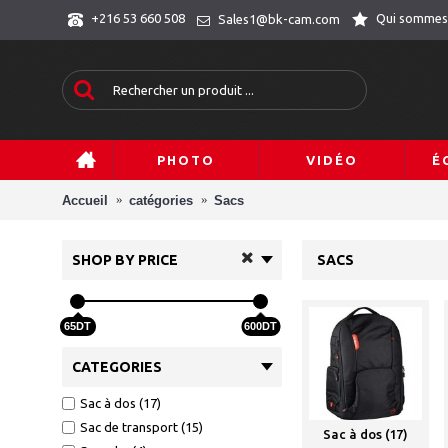
Qui sommes
+216 53 660 508
Sales1@bk-cam.com
PHOTO
VIDÉO
É
Accueil
catégories
Sacs
SHOP BY PRICE
SACS
65DT
600DT
CATEGORIES
Sac à dos (17)
Sac de transport (15)
Sac à dos (17)