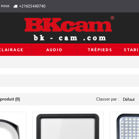
 nous
+21625440740
CLAIRAGE
AUDIO
TRÉPIEDS
STABI
produit (0)
Classer par :