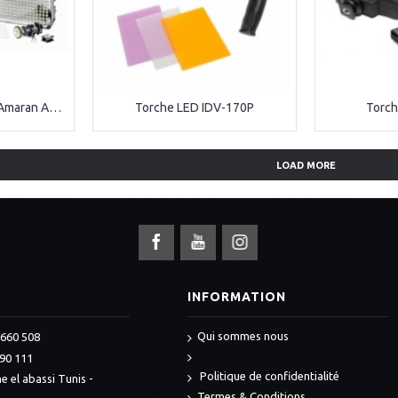
Torche LED Aputure Amaran AL-H198C CRI 95+ (température de couleur variable)
Torche LED IDV-170P
Torch
LOAD MORE
S
INFORMATION
Qui sommes nous
 660 508
990 111
Politique de confidentialité
e el abassi Tunis -
Termes & Conditions