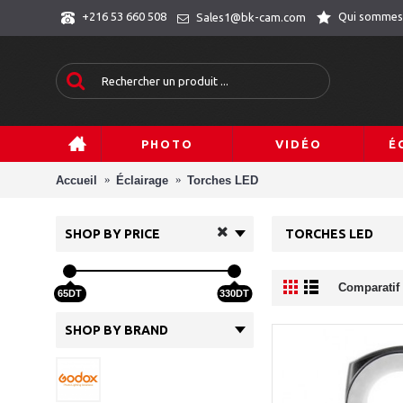
Qui sommes
+216 53 660 508
Sales1@bk-cam.com
PHOTO
VIDÉO
É
Accueil
Éclairage
Torches LED
SHOP BY PRICE
TORCHES LED
Comparatif 
65DT
330DT
SHOP BY BRAND