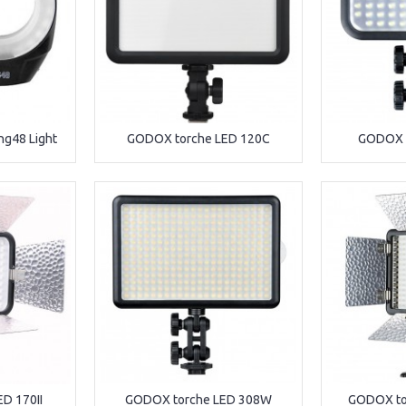
ng48 Light
GODOX torche LED 120C
GODOX t
D 170II
GODOX torche LED 308W
GODOX tor