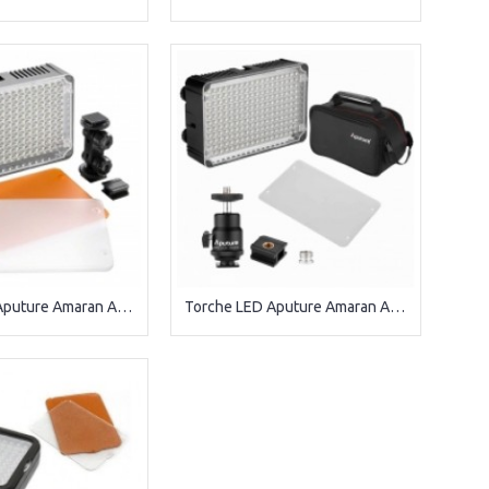
Torche LED Aputure Amaran AL-H160 CRI 95+
Torche LED Aputure Amaran AL-H198 CRI 95+